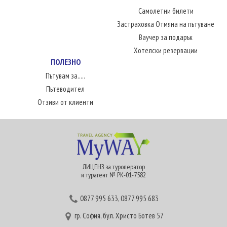
Самолетни билети
Застраховка Отмяна на пътуване
Ваучер за подарък
Хотелски резервации
ПОЛЕЗНО
Пътувам за.....
Пътеводител
Отзиви от клиенти
ЛИЦЕНЗ за туроператор
и турагент № РК-01-7582
0877 995 633
,
0877 995 683
гр. София, бул. Христо Ботев 57