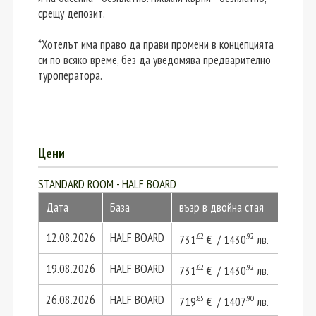
срещу депозит.
*Хотелът има право да прави промени в концепцията
си по всяко време, без да уведомява предварително
туроператора.
Цени
STANDARD ROOM - HALF BOARD
Дата
База
възр в двойна стая
2 възр
12.08.2026
HALF BOARD
.62
.92
.25
731
€ / 1430
лв.
1463
19.08.2026
HALF BOARD
.62
.92
.25
731
€ / 1430
лв.
1463
26.08.2026
HALF BOARD
.85
.90
.69
719
€ / 1407
лв.
1439