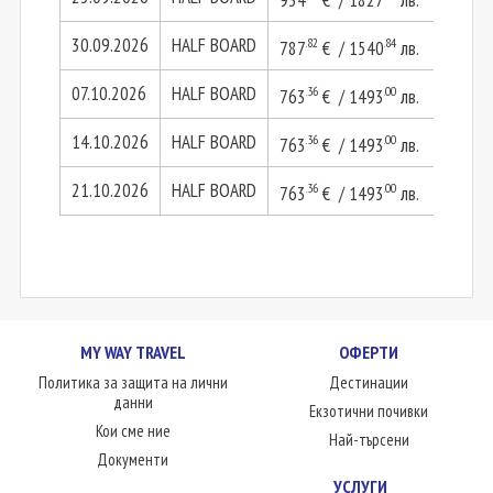
30.09.2026
HALF BOARD
.82
.84
.
787
€ / 1540
лв.
1575
07.10.2026
HALF BOARD
.36
.00
.
763
€ / 1493
лв.
1526
14.10.2026
HALF BOARD
.36
.00
.
763
€ / 1493
лв.
1526
21.10.2026
HALF BOARD
.36
.00
.
763
€ / 1493
лв.
1526
MY WAY TRAVEL
ОФЕРТИ
Политика за защита на лични
Дестинации
данни
Екзотични почивки
Кои сме ние
Най-търсени
Документи
УСЛУГИ