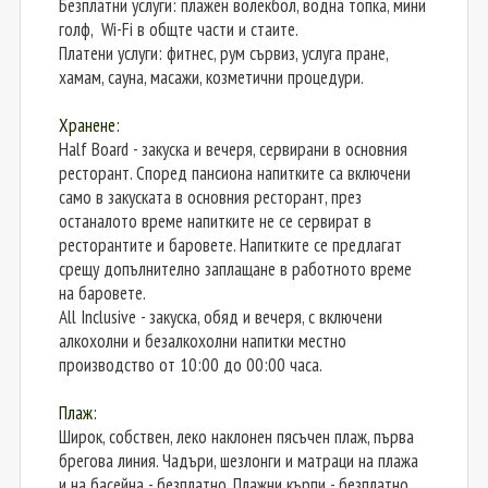
Безплатни услуги: плажен волекбол, водна топка, мини
голф, Wi-Fi в общте части и стаите.
Платени услуги: фитнес, рум сървиз, услуга пране,
хамам, сауна, масажи, козметични процедури.
Хранене:
Half Board - закуска и вечеря, сервирани в основния
ресторант. Според пансиона напитките са включени
само в закуската в основния ресторант, през
останалото време напитките не се сервират в
ресторантите и баровете. Напитките се предлагат
срещу допълнително заплащане в работното време
на баровете.
All Inclusive - закуска, обяд и вечеря, с включени
алкохолни и безалкохолни напитки местно
производство от 10:00 до 00:00 часа.
Плаж:
Широк, собствен, леко наклонен пясъчен плаж, първа
брегова линия. Чадъри, шезлонги и матраци на плажа
и на басейна - безплатно. Плажни кърпи - безплатно,