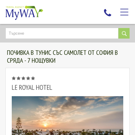
НАЙ-ТЪРСЕНИ
ДЕСТИНАЦИИ
ПОЧИВКА В ТУНИС СЪС САМОЛЕТ ОТ СОФИЯ В
ЕКЗОТИЧНИ ПОЧИВКИ
СРЯДА - 7 НОЩУВКИ
TAILOR MADE
КРУИЗИ
НОВА ГОДИНА
LE ROYAL HOTEL
ПЪТУВАЙТЕ С ДЕЦА
ЛЮБОПИТНО
ЗА НАС
КОНТАКТИ