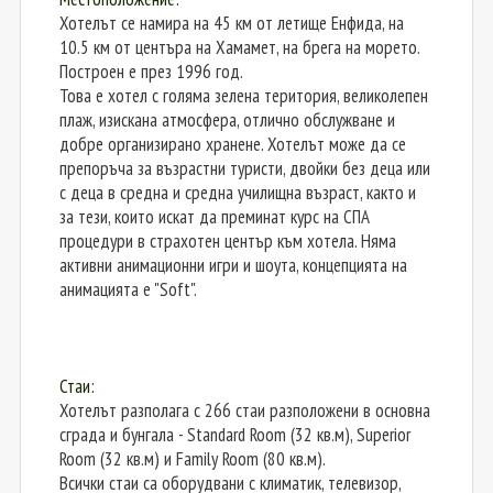
Хотелът се намира на 45 км от летище Енфида, на
10.5 км от центъра на Хамамет, на брега на морето.
Построен е през 1996 год.
Това е хотел с голяма зелена територия, великолепен
плаж, изискана атмосфера, отлично обслужване и
добре организирано хранене. Хотелът може да се
препоръча за възрастни туристи, двойки без деца или
с деца в средна и средна училищна възраст, както и
за тези, които искат да преминат курс на СПА
процедури в страхотен център към хотела. Няма
активни анимационни игри и шоута, концепцията на
анимацията е "Soft".
Стаи:
Хотелът разполага с 266 стаи разположени в основна
сграда и бунгала - Standard Room (32 кв.м), Superior
Room (32 кв.м) и Family Room (80 кв.м).
Всички стаи са оборудвани с климатик, телевизор,