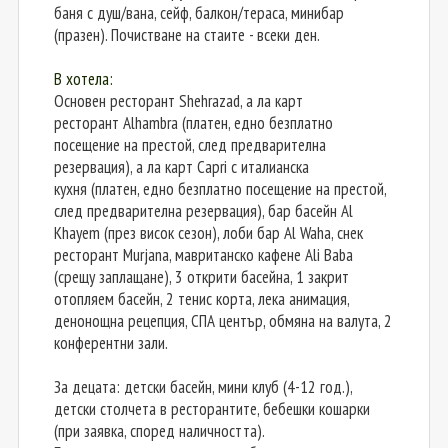
баня с душ/вана, сейф, балкон/тераса, минибар
(празен). Почистване на стаите - всеки ден.
В хотела:
Основен ресторант Shehrazad, а ла карт
ресторант Alhambra (платен, едно безплатно
посещение на престой, след предварителна
резервация), а ла карт Capri с италианска
кухня (платен, едно безплатно посещение на престой,
след предварителна резервация), бар басейн Al
Khayem (през висок сезон), лоби бар Al Waha, снек
ресторант Murjana, мавританско кафене Ali Baba
(срещу заплащане), 3 открити басейна, 1 закрит
отопляем басейн, 2 тенис корта, лека анимация,
денонощна рецепция, СПА център, обмяна на валута, 2
конферентни зали.
За децата: детски басейн, мини клуб (4-12 год.),
детски столчета в ресторантите, бебешки кошарки
(при заявка, според наличността).