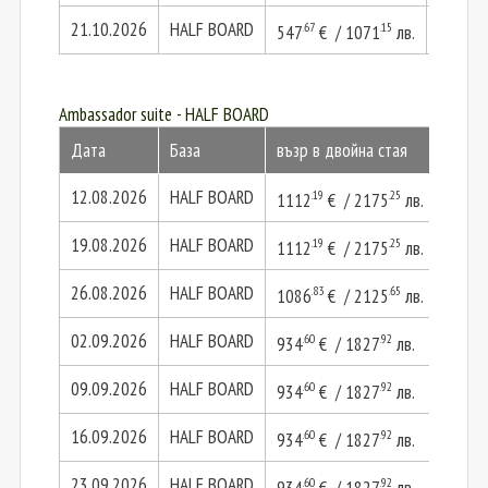
21.10.2026
HALF BOARD
.67
.15
.34
547
€ / 1071
лв.
1095
Ambassador suite - HALF BOARD
Дата
База
възр в двойна стая
2 въз
12.08.2026
HALF BOARD
.19
.25
.
1112
€ / 2175
лв.
2224
19.08.2026
HALF BOARD
.19
.25
.
1112
€ / 2175
лв.
2224
26.08.2026
HALF BOARD
.83
.65
.
1086
€ / 2125
лв.
2173
02.09.2026
HALF BOARD
.60
.92
.
934
€ / 1827
лв.
1869
09.09.2026
HALF BOARD
.60
.92
.
934
€ / 1827
лв.
1869
16.09.2026
HALF BOARD
.60
.92
.
934
€ / 1827
лв.
1869
23.09.2026
HALF BOARD
.60
.92
.
934
€ / 1827
лв.
1869