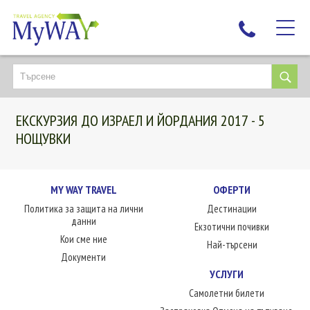
НАЙ-ТЪРСЕНИ
ДЕСТИНАЦИИ
ЕКСКУРЗИЯ ДО ИЗРАЕЛ И ЙОРДАНИЯ 2017 - 5
ЕКЗОТИЧНИ ПОЧИВКИ
НОЩУВКИ
TAILOR MADE
КРУИЗИ
MY WAY TRAVEL
ОФЕРТИ
НОВА ГОДИНА
Политика за защита на лични
Дестинации
ПЪТУВАЙТЕ С ДЕЦА
данни
Екзотични почивки
ЛЮБОПИТНО
Кои сме ние
Най-търсени
Документи
ЗА НАС
УСЛУГИ
КОНТАКТИ
Самолетни билети