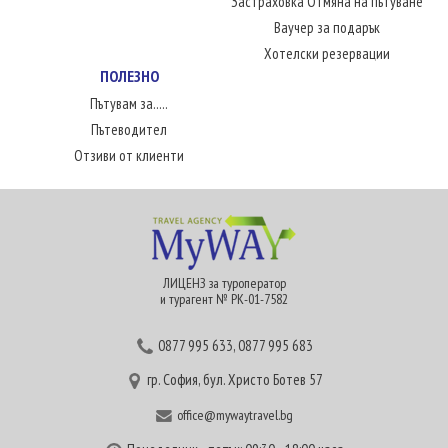
Застраховка Отмяна на пътуване
Ваучер за подарък
Хотелски резервации
ПОЛЕЗНО
Пътувам за.....
Пътеводител
Отзиви от клиенти
ЛИЦЕНЗ за туроператор
и турагент № РК-01-7582
0877 995 633
,
0877 995 683
гр. София, бул. Христо Ботев 57
office@mywaytravel.bg