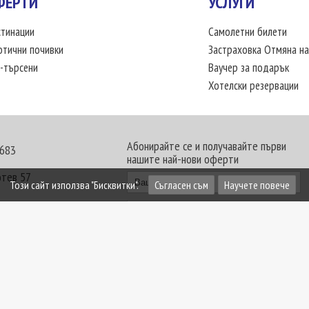
ФЕРТИ
УСЛУГИ
тинации
Самолетни билети
отични почивки
Застраховка Отмяна на
-търсени
Ваучер за подарък
Хотелски резервации
Абонирайте се и получавайте първи
 683
нашите най-нови оферти
отев 57
Този сайт използва "Бисквитки".
Съгласен съм
Научете повече
30 - 18:00 часа
те офиси. Обявените цени в USD (щатски долар)
лащат към туроператора в лева.