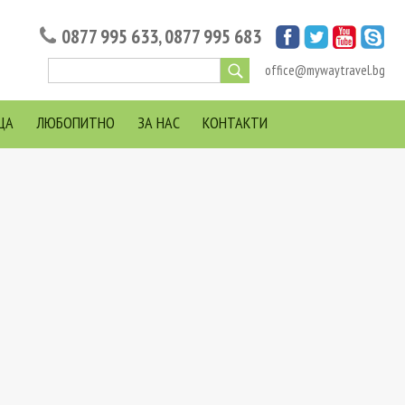
0877 995 633
,
0877 995 683
office@mywaytravel.bg
ЦА
ЛЮБОПИТНО
ЗА НАС
КОНТАКТИ