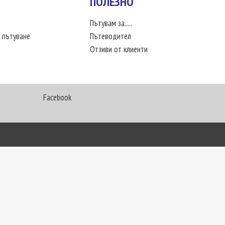
ПОЛЕЗНО
Пътувам за.....
 пътуване
Пътеводител
Отзиви от клиенти
Facebook
My Way Travel © 2016. Всички права запазени