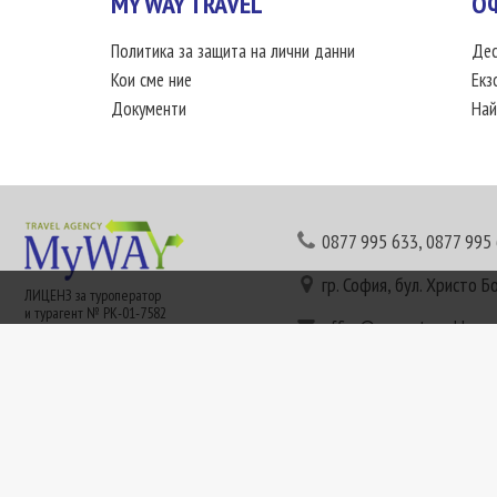
MY WAY TRAVEL
О
Политика за защита на лични данни
Дес
Кои сме ние
Екз
Документи
Най
0877 995 633
,
0877 995
гр. София, бул. Христо Б
ЛИЦЕНЗ за туроператор
и турагент № РК-01-7582
office@mywaytravel.bg
Понеделник - петък: 09:
Този сайт е рекламен. Информация съгласно чл. 80 от ЗТ може да получите в наши
или € (евро) се заплащат по централния курс на БНБ в деня на плащането и се зап