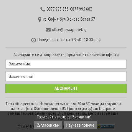
0877 995 633
,
0877 995 683
гр. София, бул. Христо Ботев 57
office@mywaytravel.bg
Понеделник - петък: 09:30 - 18:00 часа
Абонирайте се и получавайте първи нашите най-нови оферти
Този сайт е рекламен. Информация съгласно чл. 80 от ЗТ може да получите в
нашите офиси. Обявените цени в USD (щатски долар) или € (евро) се
заплащат по централния курс на БНБ в деня на плащането и се заплащат
Този сайт използва "Бисквитки".
към туроператора в лева.
Съгласен съм
Научете повече
My Way Travel © 2016. Всички права запазени