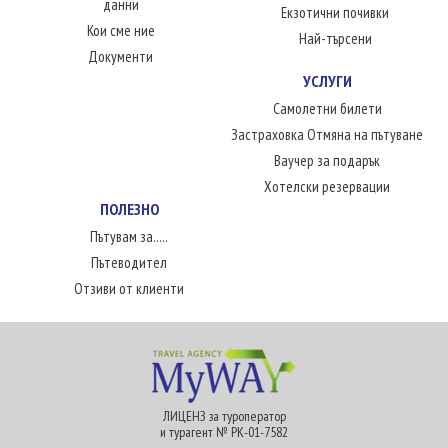
данни
Екзотични почивки
Кои сме ние
Най-търсени
Документи
УСЛУГИ
Самолетни билети
Застраховка Отмяна на пътуване
Ваучер за подарък
Хотелски резервации
ПОЛЕЗНО
Пътувам за.....
Пътеводител
Отзиви от клиенти
ЛИЦЕНЗ за туроператор
и турагент № РК-01-7582