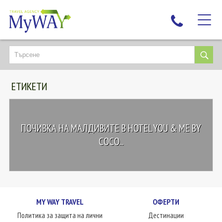
НАЙ-ТЪРСЕНИ
ДЕСТИНАЦИИ
ЕТИКЕТИ
ЕКЗОТИЧНИ ПОЧИВКИ
TAILOR MADE
КРУИЗИ
ПОЧИВКА НА МАЛДИВИТЕ В HOTEL YOU & ME BY
НОВА ГОДИНА
COCO...
ПЪТУВАЙТЕ С ДЕЦА
ЛЮБОПИТНО
ЗА НАС
MY WAY TRAVEL
ОФЕРТИ
КОНТАКТИ
Политика за защита на лични
Дестинации