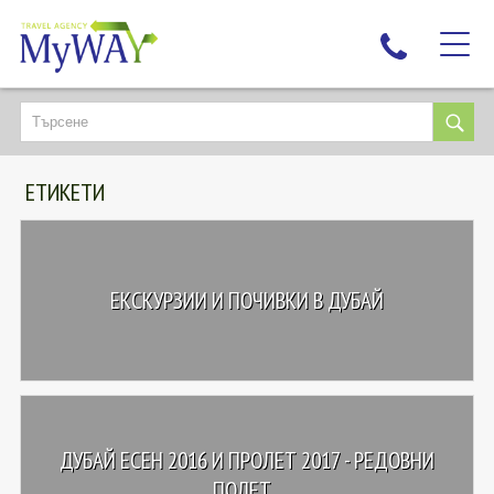
НАЙ-ТЪРСЕНИ
ДЕСТИНАЦИИ
ЕТИКЕТИ
ЕКЗОТИЧНИ ПОЧИВКИ
TAILOR MADE
КРУИЗИ
ЕКСКУРЗИИ И ПОЧИВКИ В ДУБАЙ
НОВА ГОДИНА
ПЪТУВАЙТЕ С ДЕЦА
ЛЮБОПИТНО
ЗА НАС
ДУБАЙ ЕСЕН 2016 И ПРОЛЕТ 2017 - РЕДОВНИ
КОНТАКТИ
ПОЛЕТ...