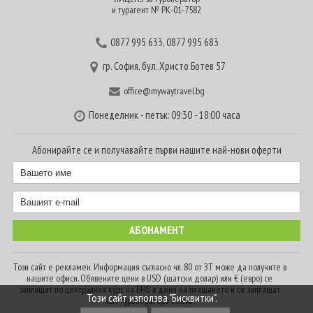
и турагент № РК-01-7582
0877 995 633
,
0877 995 683
гр. София, бул. Христо Ботев 57
office@mywaytravel.bg
Понеделник - петък: 09:30 - 18:00 часа
Абонирайте се и получавайте първи нашите най-нови оферти
Този сайт е рекламен. Информация съгласно чл. 80 от ЗТ може да получите в
нашите офиси. Обявените цени в USD (щатски долар) или € (евро) се
заплащат по централния курс на БНБ в деня на плащането и се заплащат
Този сайт използва "Бисквитки".
към туроператора в лева.