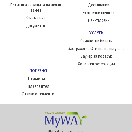
Политика за защита на лични
Дестинации
данни
Екзотични почивки
Кои сме ние
Най-търсени
Документи
УСЛУГИ
Самолетни билети
Застраховка Отмяна на пътуване
Ваучер за подарък
Хотелски резервации
ПОЛЕЗНО
Пътувам за.....
Пътеводител
Отзиви от клиенти
ЛИЦЕНЗ за туроператор