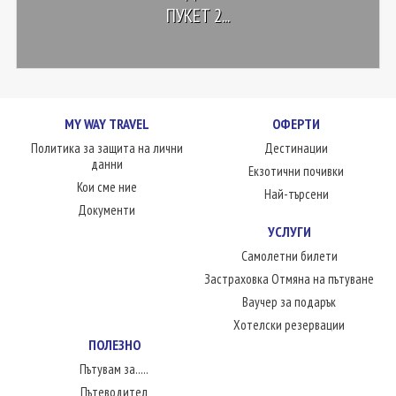
ПУКЕТ 2...
MY WAY TRAVEL
ОФЕРТИ
Политика за защита на лични
Дестинации
данни
Екзотични почивки
Кои сме ние
Най-търсени
Документи
УСЛУГИ
Самолетни билети
Застраховка Отмяна на пътуване
Ваучер за подарък
Хотелски резервации
ПОЛЕЗНО
Пътувам за.....
Пътеводител