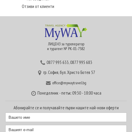
Отзиви от клиенти
ЛИЦЕНЗ за туроператор
и турагент № РК-01-7582
0877 995 633
,
0877 995 683
гр. София, бул. Христо Ботев 57
office@mywaytravel.bg
Понеделник - петък: 09:30 - 18:00 часа
Абонирайте се и получавайте първи нашите най-нови оферти