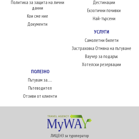
Политика за защита на лични
Дестинации
данни
Екзотични почивки
Кои сме ние
Най-търсени
Документи
УСЛУГИ
Самолетни билети
Застраховка Отмяна на пътуване
Ваучер за подарък
Хотелски резервации
ПОЛЕЗНО
Пътувам за.....
Пътеводител
Отзиви от клиенти
ЛИЦЕНЗ за туроператор