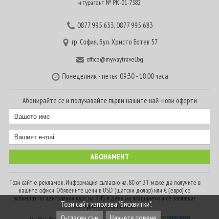
и турагент № РК-01-7582
0877 995 633
,
0877 995 683
гр. София, бул. Христо Ботев 57
office@mywaytravel.bg
Понеделник - петък: 09:30 - 18:00 часа
Абонирайте се и получавайте първи нашите най-нови оферти
Този сайт е рекламен. Информация съгласно чл. 80 от ЗТ може да получите в
нашите офиси. Обявените цени в USD (щатски долар) или € (евро) се
заплащат по централния курс на БНБ в деня на плащането и се заплащат
Този сайт използва "Бисквитки".
към туроператора в лева.
Съгласен съм
Научете повече