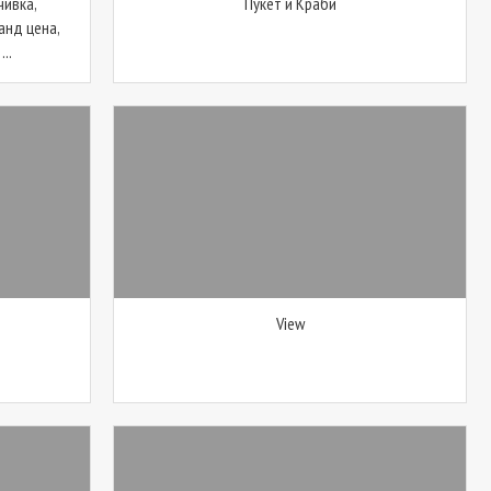
чивка,
Пукет и Краби
анд цена,
..
View