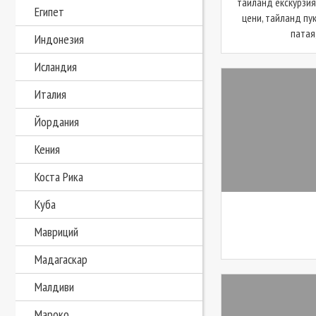
тайланд екскурзия
Египет
цени, тайланд пу
патая,
Индонезия
Исландия
Италия
Йордания
Кения
Коста Рика
Куба
Мавриций
Мадагаскар
Малдиви
Мароко