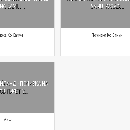
G SAMUI ...
SAMUI PARADI...
вка Ко Самуи
Почивка Ко Самуи
ЙЛАНД - ПОЧИВКА НА
В ПУКЕТ 2...
View