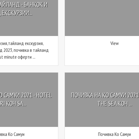
АЙЛАНД - БАНКОК И
 ЕКСКУРЗИИ...
рзия,тайланд екскурзия,
View
д 2023, почивка в тайланд
st minute оферти ...
 САМУИ 2021 - HOTEL
ПОЧИВКА НА КО САМУИ 2021 
I KOH SA...
THE SEA KOH ...
вка Ко Самуи
Почивка Ко Самуи