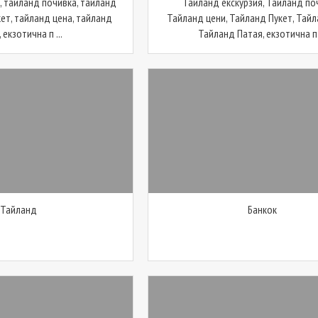
, тайланд почивка, тайланд
Тайланд екскурзия, Тайланд по
кет, тайланд цена, тайланд
Тайланд цени, Тайланд Пукет, Тайл
 екзотична п ...
Тайланд Патая, екзотична п .
Тайланд
Банкок