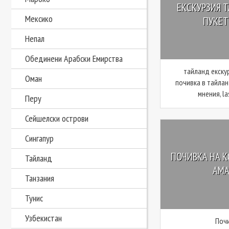
ЕКСКУРЗИЯ Т
Мексико
ПУКЕТ,
Непал
Обединени Арабски Емирства
тайланд екску
Оман
почивка в тайлан
мнения, la
Перу
Сейшелски острови
Сингапур
ПОЧИВКА НА КО
Тайланд
AMAR
Танзания
Тунис
Узбекистан
Почи