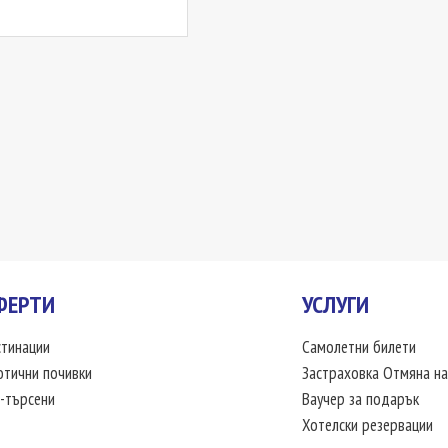
ФЕРТИ
УСЛУГИ
тинации
Самолетни билети
отични почивки
Застраховка Отмяна на
-търсени
Ваучер за подарък
Хотелски резервации