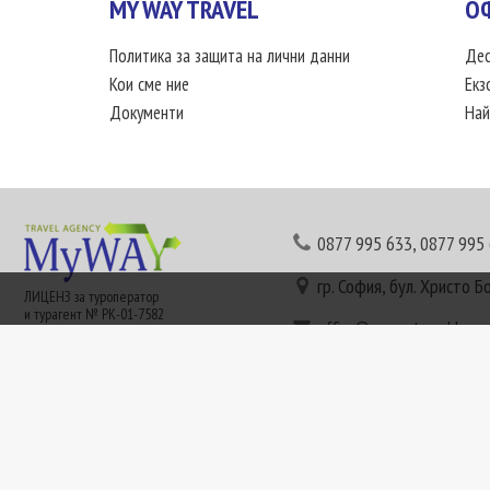
MY WAY TRAVEL
О
Политика за защита на лични данни
Дес
Кои сме ние
Екз
Документи
Най
0877 995 633
,
0877 995
гр. София, бул. Христо Б
ЛИЦЕНЗ за туроператор
и турагент № РК-01-7582
office@mywaytravel.bg
Понеделник - петък: 09:
Този сайт е рекламен. Информация съгласно чл. 80 от ЗТ може да получите в наши
или € (евро) се заплащат по централния курс на БНБ в деня на плащането и се зап