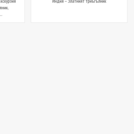
Екскурзия
Индия – Златният триъгълник
лник,
..