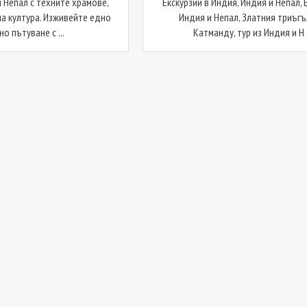
 Непал с техните храмове,
Екскурзии в Индия, Индия и Непал, 
на култура. Изживейте едно
Индия и Непал, Златния триъгъ
о пътуване с ...
Катманду, тур из Индия и Н .