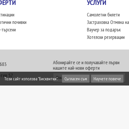
ФЕРТИ
УСЛУГИ
тинации
Самолетни билети
отични почивки
Застраховка Отмяна на
-търсени
Ваучер за подарък
Хотелски резервации
Абонирайте се и получавайте първи
 683
нашите най-нови оферти
отев 57
Този сайт използва "Бисквитки".
Съгласен съм
Научете повече
30 - 18:00 часа
те офиси. Обявените цени в USD (щатски долар)
лащат към туроператора в лева.