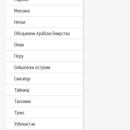
Мексико
Непал
Обединени Арабски Емирства
Оман
Перу
Сейшелски острови
Сингапур
Тайланд
Танзания
Тунис
Узбекистан