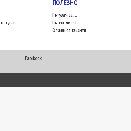
ПОЛЕЗНО
Пътувам за.....
 пътуване
Пътеводител
Отзиви от клиенти
Facebook
My Way Travel © 2016. Всички права запазени