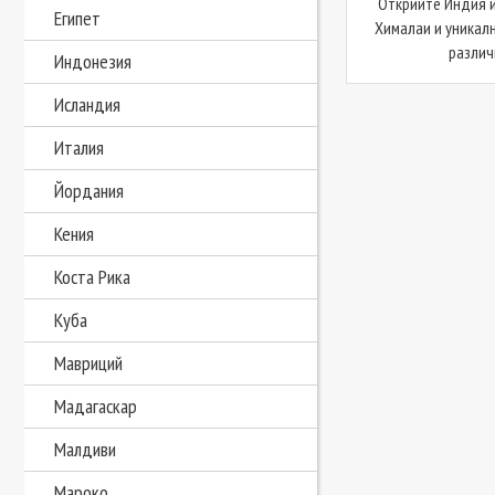
Открийте Индия и
Египет
Хималаи и уникал
различн
Индонезия
Исландия
Италия
Йордания
Кения
Коста Рика
Куба
Мавриций
Мадагаскар
Малдиви
Мароко