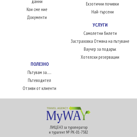
данни
Екзотични почивки
Кои сме ние
Най-търсени
Документи
УСЛУГИ
Самолетни билети
Застраховка Отмяна на пътуване
Ваучер за подарък
Хотелски резервации
ПОЛЕЗНО
Пътувам за.....
Пътеводител
Отзиви от клиенти
ЛИЦЕНЗ за туроператор
и турагент № РК-01-7582