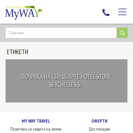
НАЙ-ТЪРСЕНИ
ДЕСТИНАЦИИ
ЕТИКЕТИ
ЕКЗОТИЧНИ ПОЧИВКИ
TAILOR MADE
КРУИЗИ
ПОЧИВКА НА СЕЙШЕЛИТЕ HOTEL STORY
НОВА ГОДИНА
SEYCHELLES 5...
ПЪТУВАЙТЕ С ДЕЦА
ЛЮБОПИТНО
ЗА НАС
MY WAY TRAVEL
ОФЕРТИ
КОНТАКТИ
Политика за защита на лични
Дестинации