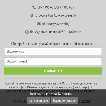
0877 995 633
,
0877 995 683
гр. София, бул. Христо Ботев 57
office@mywaytravel.bg
Понеделник - петък: 09:30 - 18:00 часа
Абонирайте се и получавайте първи нашите най-нови оферти
Този сайт е рекламен. Информация съгласно чл. 80 от ЗТ може да получите в
нашите офиси. Обявените цени в USD (щатски долар) или € (евро) се
заплащат по централния курс на БНБ в деня на плащането и се заплащат
Този сайт използва "Бисквитки".
към туроператора в лева.
Съгласен съм
Научете повече
My Way Travel © 2016. Всички права запазени