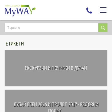
НАЙ-ТЪРСЕНИ
ДЕСТИНАЦИИ
ЕТИКЕТИ
ЕКЗОТИЧНИ ПОЧИВКИ
TAILOR MADE
КРУИЗИ
ЕКСКУРЗИИ И ПОЧИВКИ В ДУБАЙ
НОВА ГОДИНА
ПЪТУВАЙТЕ С ДЕЦА
ЛЮБОПИТНО
ЗА НАС
ДУБАЙ ЕСЕН 2016 И ПРОЛЕТ 2017 - РЕДОВНИ
КОНТАКТИ
ПОЛЕТ...