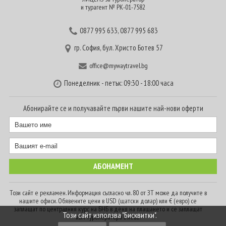
и турагент № РК-01-7582
0877 995 633
,
0877 995 683
гр. София, бул. Христо Ботев 57
office@mywaytravel.bg
Понеделник - петък: 09:30 - 18:00 часа
Абонирайте се и получавайте първи нашите най-нови оферти
Този сайт е рекламен. Информация съгласно чл. 80 от ЗТ може да получите в
нашите офиси. Обявените цени в USD (щатски долар) или € (евро) се
заплащат по централния курс на БНБ в деня на плащането и се заплащат
Този сайт използва "Бисквитки".
към туроператора в лева.