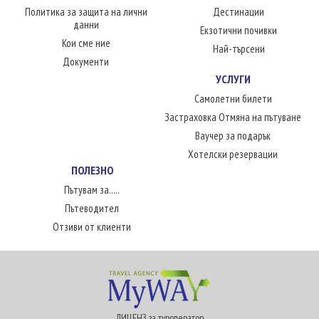
Политика за защита на лични
Дестинации
данни
Екзотични почивки
Кои сме ние
Най-търсени
Документи
УСЛУГИ
Самолетни билети
Застраховка Отмяна на пътуване
Ваучер за подарък
Хотелски резервации
ПОЛЕЗНО
Пътувам за.....
Пътеводител
Отзиви от клиенти
ЛИЦЕНЗ за туроператор