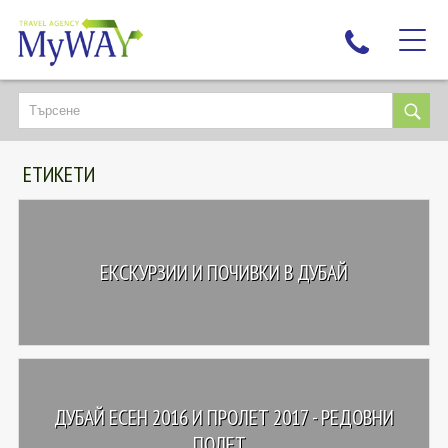
НАЙ-ТЪРСЕНИ
ДЕСТИНАЦИИ
ЕТИКЕТИ
ЕКЗОТИЧНИ ПОЧИВКИ
TAILOR MADE
КРУИЗИ
ЕКСКУРЗИИ И ПОЧИВКИ В ДУБАЙ
НОВА ГОДИНА
ПЪТУВАЙТЕ С ДЕЦА
ЛЮБОПИТНО
ЗА НАС
ДУБАЙ ЕСЕН 2016 И ПРОЛЕТ 2017 - РЕДОВНИ
КОНТАКТИ
ПОЛЕТ...