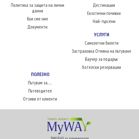
Политика за защита на лични
Дестинации
данни
Екзотични почивки
Кои сме ние
Най-търсени
Документи
УСЛУГИ
Самолетни билети
Застраховка Отмяна на пътуване
Ваучер за подарък
Хотелски резервации
ПОЛЕЗНО
Пътувам за.....
Пътеводител
Отзиви от клиенти
ЛИЦЕНЗ за туроператор