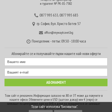
и турагент № РК-01-7582
0877 995 633
,
0877 995 683
гр. София, бул. Христо Ботев 57
office@mywaytravel.bg
Понеделник - петък: 09:30 - 18:00 часа
Абонирайте се и получавайте първи нашите най-нови оферти
Този сайт е рекламен. Информация съгласно чл. 80 от ЗТ може да получите в
нашите офиси. Обявените цени в USD (щатски долар) или € (евро) се
заплащат по централния курс на БНБ в деня на плащането и се заплащат
Този сайт използва "Бисквитки".
към туроператора в лева.