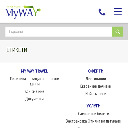
НАЙ-ТЪРСЕНИ
ДЕСТИНАЦИИ
ЕТИКЕТИ
ЕКЗОТИЧНИ ПОЧИВКИ
TAILOR MADE
КРУИЗИ
MY WAY TRAVEL
ОФЕРТИ
Политика за защита на лични
Дестинации
НОВА ГОДИНА
данни
Екзотични почивки
ПЪТУВАЙТЕ С ДЕЦА
Кои сме ние
Най-търсени
ЛЮБОПИТНО
Документи
УСЛУГИ
ЗА НАС
Самолетни билети
КОНТАКТИ
Застраховка Отмяна на пътуване