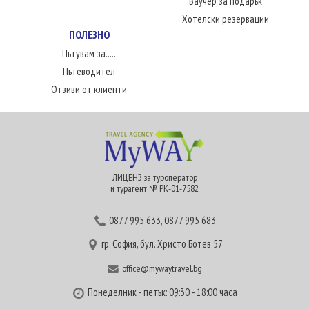
Ваучер за подарък
Хотелски резервации
ПОЛЕЗНО
Пътувам за.....
Пътеводител
Отзиви от клиенти
ЛИЦЕНЗ за туроператор
и турагент № РК-01-7582
0877 995 633
,
0877 995 683
гр. София, бул. Христо Ботев 57
office@mywaytravel.bg
Понеделник - петък: 09:30 - 18:00 часа