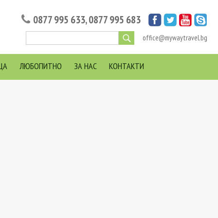
0877 995 633
,
0877 995 683
office@mywaytravel.bg
ЦА
ЛЮБОПИТНО
ЗА НАС
КОНТАКТИ