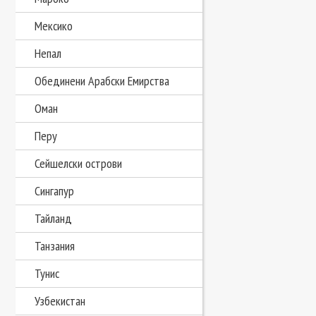
Мексико
Непал
Обединени Арабски Емирства
Оман
Перу
Сейшелски острови
Сингапур
Тайланд
Танзания
Тунис
Узбекистан