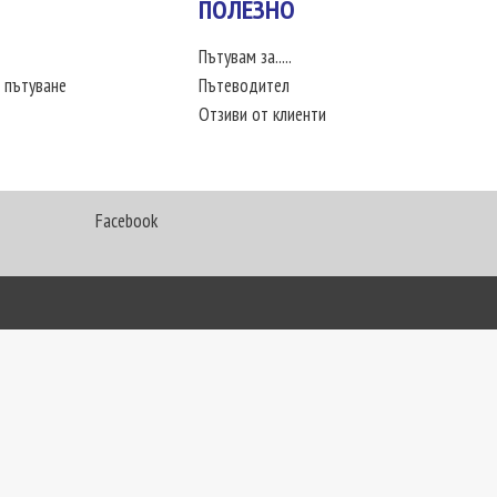
ПОЛЕЗНО
Пътувам за.....
 пътуване
Пътеводител
Отзиви от клиенти
Facebook
My Way Travel © 2016. Всички права запазени