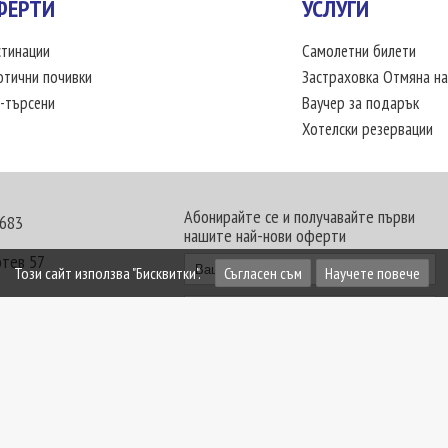
ФЕРТИ
УСЛУГИ
тинации
Самолетни билети
отични почивки
Застраховка Отмяна на
-търсени
Ваучер за подарък
Хотелски резервации
Абонирайте се и получавайте първи
 683
нашите най-нови оферти
отев 57
Този сайт използва "Бисквитки".
Съгласен съм
Научете повече
30 - 18:00 часа
те офиси. Обявените цени в USD (щатски долар)
лащат към туроператора в лева.