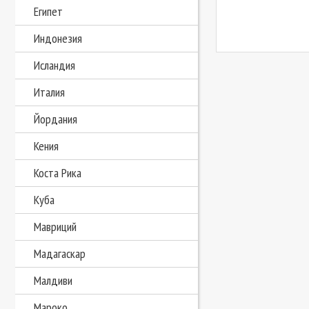
Египет
Индонезия
Исландия
Италия
Йордания
Кения
Коста Рика
Куба
Мавриций
Мадагаскар
Малдиви
Мароко