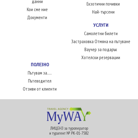
данни
Екзотични почивки
Кои сме ние
Най-търсени
Документи
УСЛУГИ
Самолетни билети
Застраховка Отмяна на пътуване
Ваучер за подарък
Хотелски резервации
ПОЛЕЗНО
Пътувам за.....
Пътеводител
Отзиви от клиенти
ЛИЦЕНЗ за туроператор
и турагент № РК-01-7582