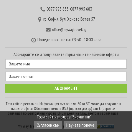
0877 995 633
,
0877 995 683
гр. София, бул. Христо Ботев 57
office@mywaytravel.bg
Понеделник - петък: 09:30 - 18:00 часа
Абонирайте се и получавайте първи нашите най-нови оферти
Този сайт е рекламен. Информация съгласно чл. 80 от ЗТ може да получите в
нашите офиси. Обявените цени в USD (щатски долар) или € (евро) се
заплащат по централния курс на БНБ в деня на плащането и се заплащат
Този сайт използва "Бисквитки".
към туроператора в лева.
Съгласен съм
Научете повече
My Way Travel © 2016. Всички права запазени