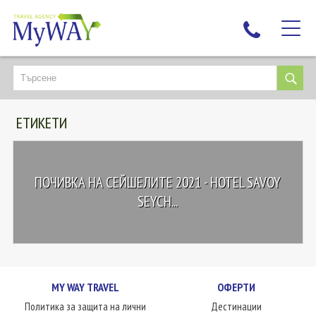
НАЙ-ТЪРСЕНИ
ДЕСТИНАЦИИ
ЕТИКЕТИ
ЕКЗОТИЧНИ ПОЧИВКИ
TAILOR MADE
КРУИЗИ
ПОЧИВКА НА СЕЙШЕЛИТЕ 2021 - HOTEL SAVOY
НОВА ГОДИНА
SEYCH...
ПЪТУВАЙТЕ С ДЕЦА
ЛЮБОПИТНО
ЗА НАС
MY WAY TRAVEL
ОФЕРТИ
КОНТАКТИ
Политика за защита на лични
Дестинации