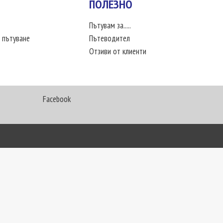
ПОЛЕЗНО
Пътувам за.....
 пътуване
Пътеводител
Отзиви от клиенти
Facebook
My Way Travel © 2016. Всички права запазени