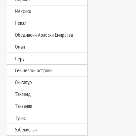
Мексико
Непал
Обединени Арабски Емирства
Оман
Перу
Сейшелски острови
Сингапур
Тайланд
Танзания
Тунис
Узбекистан