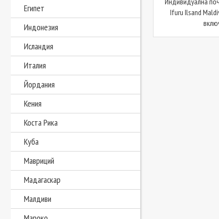
Индивидуална поч
Египет
Ifuru Ilsand Maldi
включ
Индонезия
Исландия
Италия
Йордания
Кения
Коста Рика
Куба
Мавриций
Мадагаскар
Малдиви
Мароко