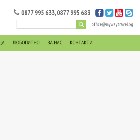
0877 995 633
,
0877 995 683
office@mywaytravel.bg
ЦА
ЛЮБОПИТНО
ЗА НАС
КОНТАКТИ