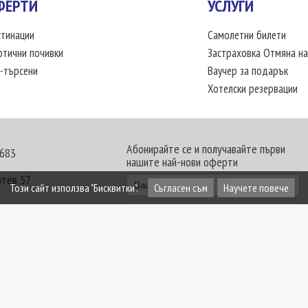
ФЕРТИ
УСЛУГИ
тинации
Самолетни билети
отични почивки
Застраховка Отмяна на
-търсени
Ваучер за подарък
Хотелски резервации
Абонирайте се и получавайте първи
 683
нашите най-нови оферти
отев 57
Този сайт използва "Бисквитки".
Съгласен съм
Научете повече
30 - 18:00 часа
те офиси. Обявените цени в USD (щатски долар)
лащат към туроператора в лева.