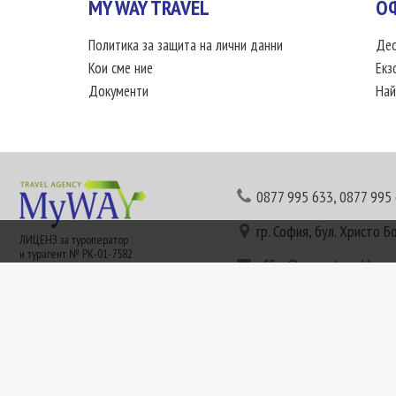
MY WAY TRAVEL
О
Политика за защита на лични данни
Дес
Кои сме ние
Екз
Документи
Най
0877 995 633
,
0877 995
гр. София, бул. Христо Б
ЛИЦЕНЗ за туроператор
и турагент № РК-01-7582
office@mywaytravel.bg
Понеделник - петък: 09:
Този сайт е рекламен. Информация съгласно чл. 80 от ЗТ може да получите в наши
или € (евро) се заплащат по централния курс на БНБ в деня на плащането и се зап