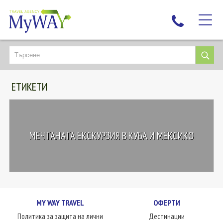
НАЙ-ТЪРСЕНИ
ДЕСТИНАЦИИ
ЕТИКЕТИ
ЕКЗОТИЧНИ ПОЧИВКИ
TAILOR MADE
КРУИЗИ
МЕЧТАНАТА ЕКСКУРЗИЯ В КУБА И МЕКСИКО
НОВА ГОДИНА
ПЪТУВАЙТЕ С ДЕЦА
ЛЮБОПИТНО
ЗА НАС
MY WAY TRAVEL
ОФЕРТИ
КОНТАКТИ
Политика за защита на лични
Дестинации