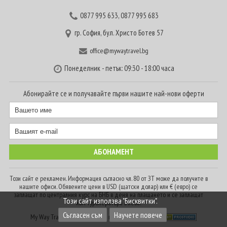
0877 995 633
,
0877 995 683
гр. София, бул. Христо Ботев 57
office@mywaytravel.bg
Понеделник - петък: 09:30 - 18:00 часа
Абонирайте се и получавайте първи нашите най-нови оферти
Този сайт е рекламен. Информация съгласно чл. 80 от ЗТ може да получите в
нашите офиси. Обявените цени в USD (щатски долар) или € (евро) се
заплащат по централния курс на БНБ в деня на плащането и се заплащат
Този сайт използва "Бисквитки".
към туроператора в лева.
Съгласен съм
Научете повече
My Way Travel © 2016. Всички права запазени