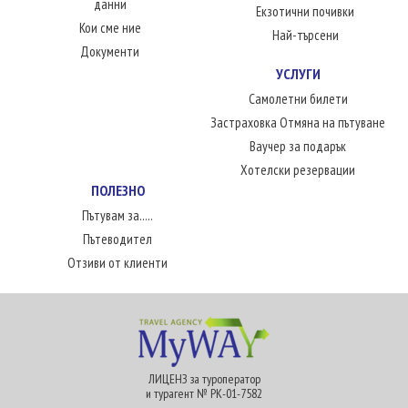
данни
Екзотични почивки
Кои сме ние
Най-търсени
Документи
УСЛУГИ
Самолетни билети
Застраховка Отмяна на пътуване
Ваучер за подарък
Хотелски резервации
ПОЛЕЗНО
Пътувам за.....
Пътеводител
Отзиви от клиенти
ЛИЦЕНЗ за туроператор
и турагент № РК-01-7582