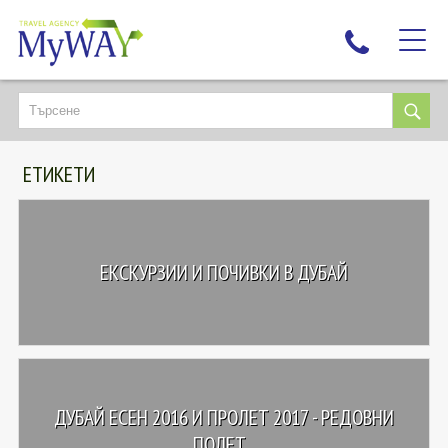
НАЙ-ТЪРСЕНИ
ДЕСТИНАЦИИ
ЕТИКЕТИ
ЕКЗОТИЧНИ ПОЧИВКИ
TAILOR MADE
КРУИЗИ
ЕКСКУРЗИИ И ПОЧИВКИ В ДУБАЙ
НОВА ГОДИНА
ПЪТУВАЙТЕ С ДЕЦА
ЛЮБОПИТНО
ЗА НАС
ДУБАЙ ЕСЕН 2016 И ПРОЛЕТ 2017 - РЕДОВНИ
КОНТАКТИ
ПОЛЕТ...