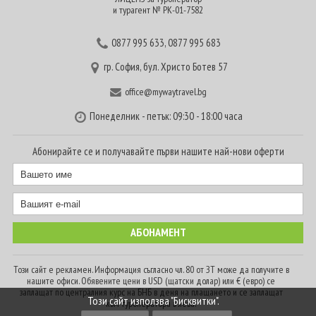
и турагент № РК-01-7582
0877 995 633
,
0877 995 683
гр. София, бул. Христо Ботев 57
office@mywaytravel.bg
Понеделник - петък: 09:30 - 18:00 часа
Абонирайте се и получавайте първи нашите най-нови оферти
Този сайт е рекламен. Информация съгласно чл. 80 от ЗТ може да получите в
нашите офиси. Обявените цени в USD (щатски долар) или € (евро) се
заплащат по централния курс на БНБ в деня на плащането и се заплащат
Този сайт използва "Бисквитки".
към туроператора в лева.