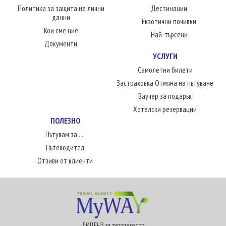
Политика за защита на лични
Дестинации
данни
Екзотични почивки
Кои сме ние
Най-търсени
Документи
УСЛУГИ
Самолетни билети
Застраховка Отмяна на пътуване
Ваучер за подарък
Хотелски резервации
ПОЛЕЗНО
Пътувам за.....
Пътеводител
Отзиви от клиенти
ЛИЦЕНЗ за туроператор