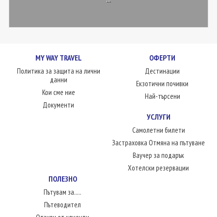
MY WAY TRAVEL
ОФЕРТИ
Политика за защита на лични
Дестинации
данни
Екзотични почивки
Кои сме ние
Най-търсени
Документи
УСЛУГИ
Самолетни билети
Застраховка Отмяна на пътуване
Ваучер за подарък
Хотелски резервации
ПОЛЕЗНО
Пътувам за.....
Пътеводител