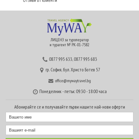
Отзиви от клиенти
ЛИЦЕНЗ за туроператор
и турагент № РК-01-7582
0877 995 633
,
0877 995 683
гр. София, бул. Христо Ботев 57
office@mywaytravel.bg
Понеделник - петък: 09:30 - 18:00 часа
Абонирайте се и получавайте първи нашите най-нови оферти