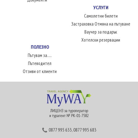
УСЛУГИ
Самолетни билети
Застраховка Отмяна на пътуване
Ваучер за подарък
Хотелски резервации
ПОЛЕЗНО
Пътувам за.....
Пътеводител
Отзиви от клиенти
ЛИЦЕНЗ за туроператор
и турагент № РК-01-7582
0877 995 633
,
0877 995 683