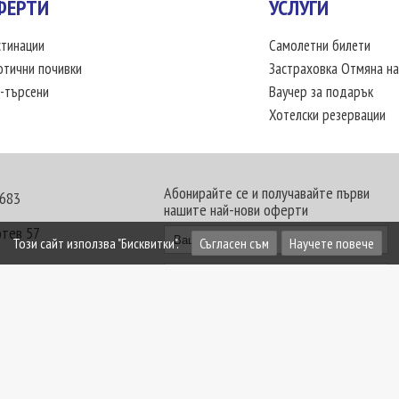
ФЕРТИ
УСЛУГИ
тинации
Самолетни билети
отични почивки
Застраховка Отмяна на
-търсени
Ваучер за подарък
Хотелски резервации
Абонирайте се и получавайте първи
 683
нашите най-нови оферти
отев 57
Този сайт използва "Бисквитки".
Съгласен съм
Научете повече
30 - 18:00 часа
те офиси. Обявените цени в USD (щатски долар)
лащат към туроператора в лева.