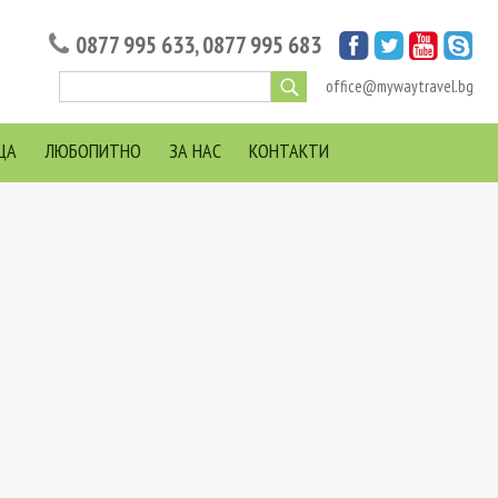
0877 995 633
,
0877 995 683
office@mywaytravel.bg
ЦА
ЛЮБОПИТНО
ЗА НАС
КОНТАКТИ