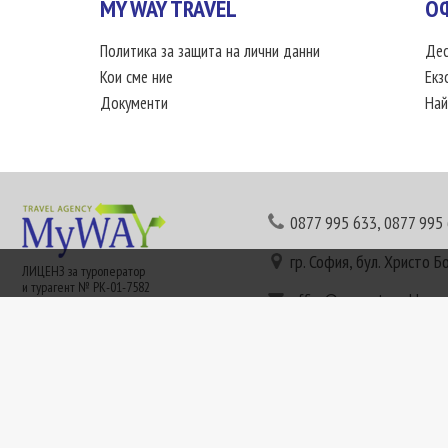
MY WAY TRAVEL
О
Политика за защита на лични данни
Дес
Кои сме ние
Екз
Документи
Най
0877 995 633
,
0877 995
гр. София, бул. Христо Б
ЛИЦЕНЗ за туроператор
и турагент № РК-01-7582
office@mywaytravel.bg
Понеделник - петък: 09:
Този сайт е рекламен. Информация съгласно чл. 80 от ЗТ може да получите в наши
или € (евро) се заплащат по централния курс на БНБ в деня на плащането и се зап