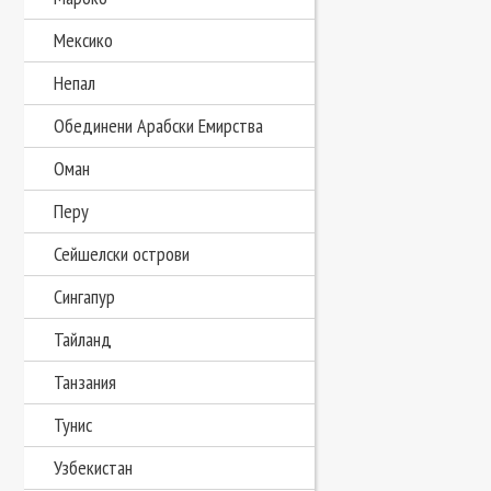
Мексико
Непал
Обединени Арабски Емирства
Оман
Перу
Сейшелски острови
Сингапур
Тайланд
Танзания
Тунис
Узбекистан