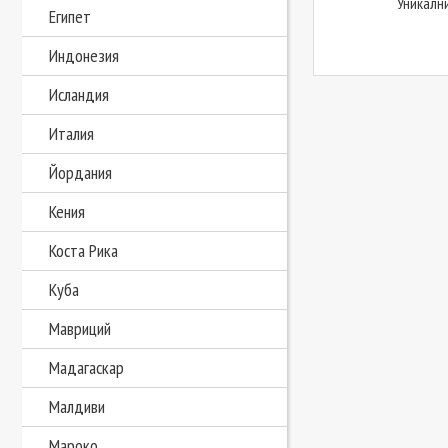
Уникалн
Египет
Индонезия
Исландия
Италия
Йордания
Кения
Коста Рика
Куба
Мавриций
Мадагаскар
Малдиви
Мароко