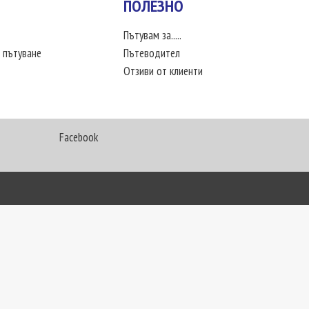
ПОЛЕЗНО
Пътувам за.....
 пътуване
Пътеводител
Отзиви от клиенти
Facebook
My Way Travel © 2016. Всички права запазени