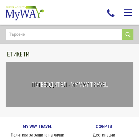
НАЙ-ТЪРСЕНИ
ДЕСТИНАЦИИ
ЕТИКЕТИ
ЕКЗОТИЧНИ ПОЧИВКИ
TAILOR MADE
КРУИЗИ
ПЪТЕВОДИТЕЛ - MY WAY TRAVEL
НОВА ГОДИНА
ПЪТУВАЙТЕ С ДЕЦА
ЛЮБОПИТНО
ЗА НАС
MY WAY TRAVEL
ОФЕРТИ
КОНТАКТИ
Политика за защита на лични
Дестинации