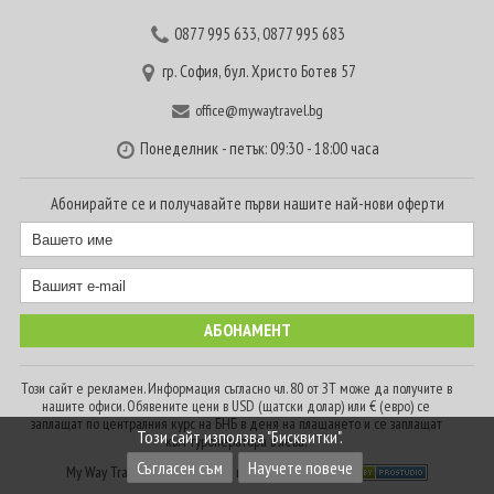
0877 995 633
,
0877 995 683
гр. София, бул. Христо Ботев 57
office@mywaytravel.bg
Понеделник - петък: 09:30 - 18:00 часа
Абонирайте се и получавайте първи нашите най-нови оферти
Този сайт е рекламен. Информация съгласно чл. 80 от ЗТ може да получите в
нашите офиси. Обявените цени в USD (щатски долар) или € (евро) се
заплащат по централния курс на БНБ в деня на плащането и се заплащат
Този сайт използва "Бисквитки".
към туроператора в лева.
Съгласен съм
Научете повече
My Way Travel © 2016. Всички права запазени