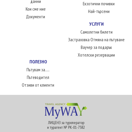
данни
Екзотични почивки
Кои сме ние
Най-търсени
Документи
УСЛУГИ
Самолетни билети
Застраховка Отмяна на пътуване
Ваучер за подарък
Хотелски резервации
ПОЛЕЗНО
Пътувам за.....
Пътеводител
Отзиви от клиенти
ЛИЦЕНЗ за туроператор
и турагент № РК-01-7582