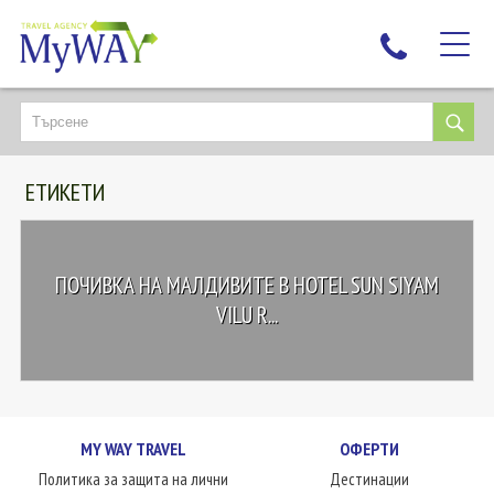
НАЙ-ТЪРСЕНИ
ДЕСТИНАЦИИ
ЕТИКЕТИ
ЕКЗОТИЧНИ ПОЧИВКИ
TAILOR MADE
КРУИЗИ
ПОЧИВКА НА МАЛДИВИТЕ В HOTEL SUN SIYAM
НОВА ГОДИНА
VILU R...
ПЪТУВАЙТЕ С ДЕЦА
ЛЮБОПИТНО
ЗА НАС
MY WAY TRAVEL
ОФЕРТИ
КОНТАКТИ
Политика за защита на лични
Дестинации