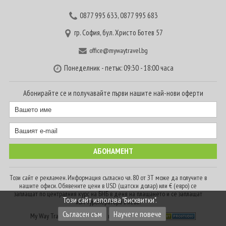
0877 995 633
,
0877 995 683
гр. София, бул. Христо Ботев 57
office@mywaytravel.bg
Понеделник - петък: 09:30 - 18:00 часа
Абонирайте се и получавайте първи нашите най-нови оферти
Този сайт е рекламен. Информация съгласно чл. 80 от ЗТ може да получите в
нашите офиси. Обявените цени в USD (щатски долар) или € (евро) се
заплащат по централния курс на БНБ в деня на плащането и се заплащат
Този сайт използва "Бисквитки".
към туроператора в лева.
Съгласен съм
Научете повече
My Way Travel © 2016. Всички права запазени