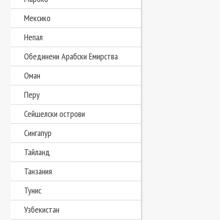
Мексико
Непал
Обединени Арабски Емирства
Оман
Перу
Сейшелски острови
Сингапур
Тайланд
Танзания
Тунис
Узбекистан