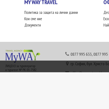
MY WAY TRAVEL
О
Политика за защита на лични данни
Дес
Кои сме ние
Екз
Документи
Най
0877 995 633
,
0877 995
гр. София, бул. Христо Б
ЛИЦЕНЗ за туроператор
и турагент № РК-01-7582
office@mywaytravel.bg
Понеделник - петък: 09:
Този сайт е рекламен. Информация съгласно чл. 80 от ЗТ може да получите в наши
или € (евро) се заплащат по централния курс на БНБ в деня на плащането и се зап