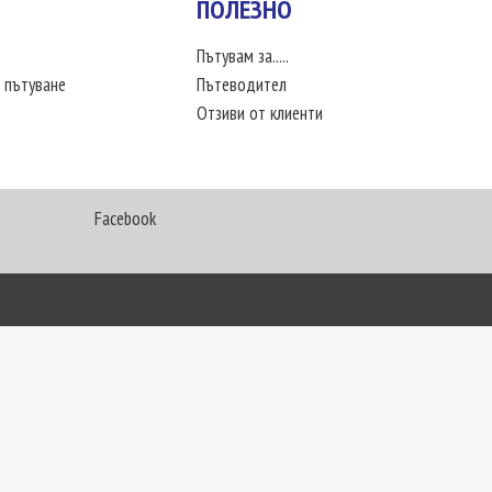
ПОЛЕЗНО
Пътувам за.....
 пътуване
Пътеводител
Отзиви от клиенти
Facebook
My Way Travel © 2016. Всички права запазени