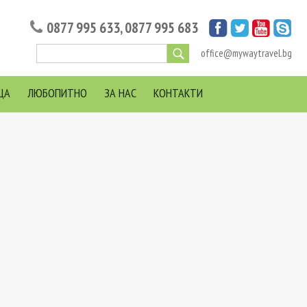
0877 995 633
,
0877 995 683
office@mywaytravel.bg
ЦА
ЛЮБОПИТНО
ЗА НАС
КОНТАКТИ