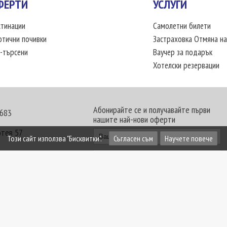
ФЕРТИ
УСЛУГИ
тинации
Самолетни билети
отични почивки
Застраховка Отмяна на
-търсени
Ваучер за подарък
Хотелски резервации
Абонирайте се и получавайте първи
 683
нашите най-нови оферти
отев 57
Този сайт използва "Бисквитки".
Съгласен съм
Научете повече
30 - 18:00 часа
те офиси. Обявените цени в USD (щатски долар)
лащат към туроператора в лева.