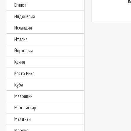
П
Египет
Индонезия
Исландия
Италия
Йордания
Кения
Коста Рика
Куба
Мавриций
Мадагаскар
Малдиви
Мароко