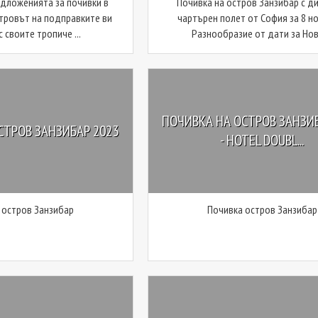
дложенията за почивки в
Почивка на остров Занзибар с д
тровът на подправките ви
чартърен полет от София за 8 н
 своите тропиче ...
Разнообразие от дати за Нова
ПОЧИВКА НА ОСТРОВ ЗАНЗИБ
СТРОВ ЗАНЗИБАР 2023
- HOTEL DOUBL...
 остров Занзибар
Почивка остров Занзибар