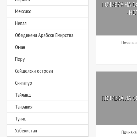
ПОЧИВКА НА О
Мексико
- HO
Непал
Обединени Арабски Емирства
Почивка
Оман
Перу
Сейшелски острови
Сингапур
Тайланд
ПОЧИВКА НА О
Танзания
Тунис
Узбекистан
Почивка