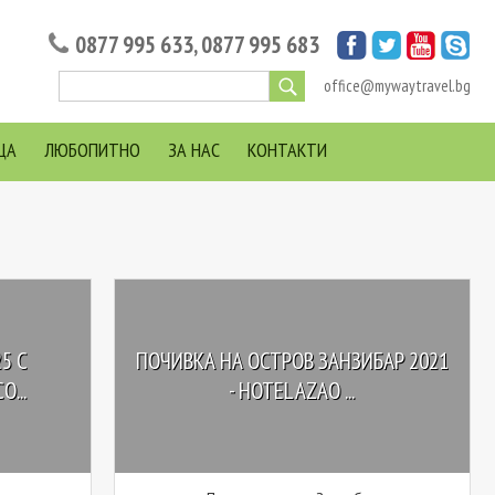
0877 995 633
,
0877 995 683
office@mywaytravel.bg
ЦА
ЛЮБОПИТНО
ЗА НАС
КОНТАКТИ
5 С
ПОЧИВКА НА ОСТРОВ ЗАНЗИБАР 2021
...
- HOTEL AZAO ...