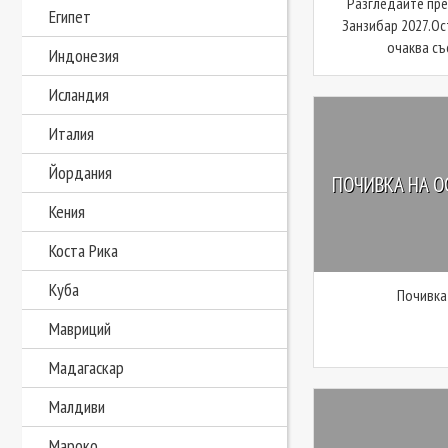
Разгледайте пре
Египет
Занзибар 2027.Ос
очаква със
Индонезия
Исландия
Италия
Йордания
ПОЧИВКА НА О
Кения
Коста Рика
Куба
Почивка
Мавриций
Мадагаскар
Малдиви
Мароко