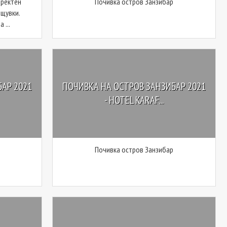
иректен
Почивка остров Занзибар
ощувки.
 ...
АР 2021
ПОЧИВКА НА ОСТРОВ ЗАНЗИБАР 2021
- HOTEL KARAF...
Почивка остров Занзибар