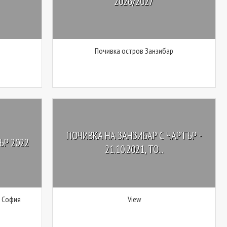
2026/2027
Почивка остров Занзибар
ПОЧИВКА НА ЗАНЗИБАР С ЧАРТЪР -
ЪР 2022
21.10.2021, ТО...
т София
View