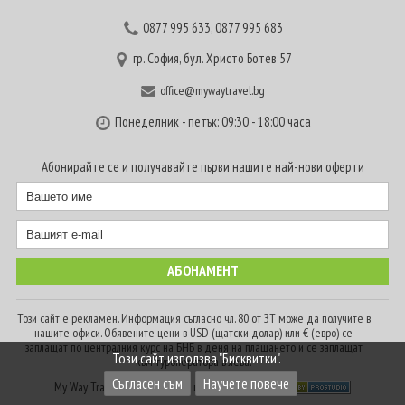
0877 995 633
,
0877 995 683
гр. София, бул. Христо Ботев 57
office@mywaytravel.bg
Понеделник - петък: 09:30 - 18:00 часа
Абонирайте се и получавайте първи нашите най-нови оферти
Този сайт е рекламен. Информация съгласно чл. 80 от ЗТ може да получите в
нашите офиси. Обявените цени в USD (щатски долар) или € (евро) се
заплащат по централния курс на БНБ в деня на плащането и се заплащат
Този сайт използва "Бисквитки".
към туроператора в лева.
Съгласен съм
Научете повече
My Way Travel © 2016. Всички права запазени