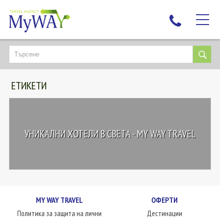
НАЙ-ТЪРСЕНИ
ДЕСТИНАЦИИ
ЕТИКЕТИ
ЕКЗОТИЧНИ ПОЧИВКИ
TAILOR MADE
КРУИЗИ
УНИКАЛНИ ХОТЕЛИ В СВЕТА - MY WAY TRAVEL
НОВА ГОДИНА
ПЪТУВАЙТЕ С ДЕЦА
ЛЮБОПИТНО
ЗА НАС
MY WAY TRAVEL
ОФЕРТИ
КОНТАКТИ
Политика за защита на лични
Дестинации