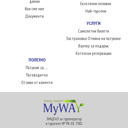
данни
Екзотични почивки
Кои сме ние
Най-търсени
Документи
УСЛУГИ
Самолетни билети
Застраховка Отмяна на пътуване
Ваучер за подарък
Хотелски резервации
ПОЛЕЗНО
Пътувам за.....
Пътеводител
Отзиви от клиенти
ЛИЦЕНЗ за туроператор
и турагент № РК-01-7582