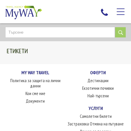
НАЙ-ТЪРСЕНИ
ДЕСТИНАЦИИ
ЕТИКЕТИ
ЕКЗОТИЧНИ ПОЧИВКИ
TAILOR MADE
КРУИЗИ
MY WAY TRAVEL
ОФЕРТИ
Политика за защита на лични
Дестинации
НОВА ГОДИНА
данни
Екзотични почивки
ПЪТУВАЙТЕ С ДЕЦА
Кои сме ние
Най-търсени
ЛЮБОПИТНО
Документи
УСЛУГИ
ЗА НАС
Самолетни билети
КОНТАКТИ
Застраховка Отмяна на пътуване