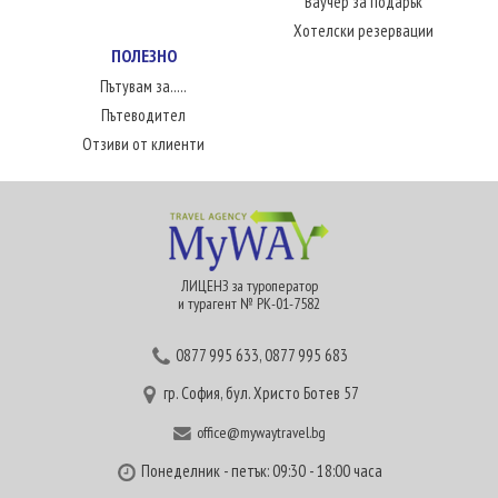
Ваучер за подарък
Хотелски резервации
ПОЛЕЗНО
Пътувам за.....
Пътеводител
Отзиви от клиенти
ЛИЦЕНЗ за туроператор
и турагент № РК-01-7582
0877 995 633
,
0877 995 683
гр. София, бул. Христо Ботев 57
office@mywaytravel.bg
Понеделник - петък: 09:30 - 18:00 часа