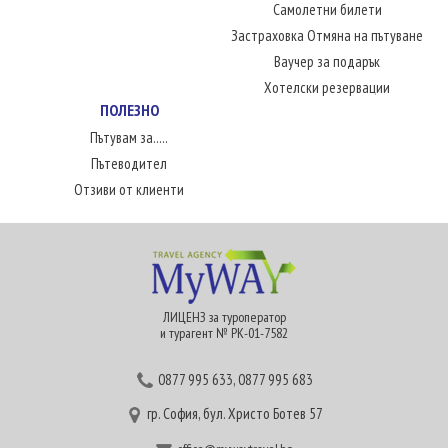
Самолетни билети
Застраховка Отмяна на пътуване
Ваучер за подарък
Хотелски резервации
ПОЛЕЗНО
Пътувам за.....
Пътеводител
Отзиви от клиенти
ЛИЦЕНЗ за туроператор
и турагент № РК-01-7582
0877 995 633
,
0877 995 683
гр. София, бул. Христо Ботев 57