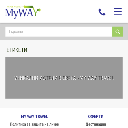
НАЙ-ТЪРСЕНИ
ДЕСТИНАЦИИ
ЕТИКЕТИ
ЕКЗОТИЧНИ ПОЧИВКИ
TAILOR MADE
КРУИЗИ
УНИКАЛНИ ХОТЕЛИ В СВЕТА - MY WAY TRAVEL
НОВА ГОДИНА
ПЪТУВАЙТЕ С ДЕЦА
ЛЮБОПИТНО
ЗА НАС
MY WAY TRAVEL
ОФЕРТИ
КОНТАКТИ
Политика за защита на лични
Дестинации