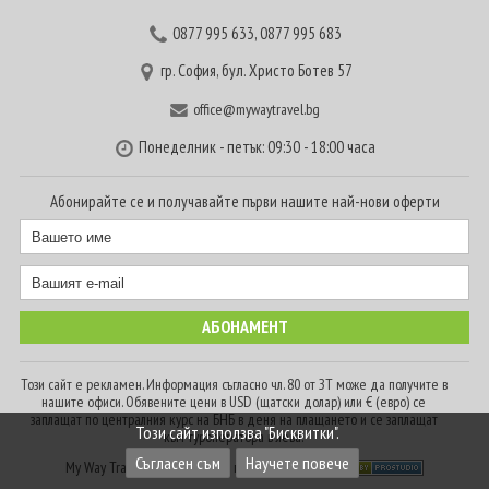
0877 995 633
,
0877 995 683
гр. София, бул. Христо Ботев 57
office@mywaytravel.bg
Понеделник - петък: 09:30 - 18:00 часа
Абонирайте се и получавайте първи нашите най-нови оферти
Този сайт е рекламен. Информация съгласно чл. 80 от ЗТ може да получите в
нашите офиси. Обявените цени в USD (щатски долар) или € (евро) се
заплащат по централния курс на БНБ в деня на плащането и се заплащат
Този сайт използва "Бисквитки".
към туроператора в лева.
Съгласен съм
Научете повече
My Way Travel © 2016. Всички права запазени