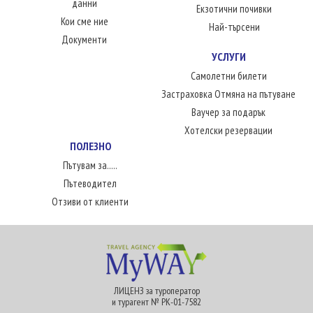
данни
Екзотични почивки
Кои сме ние
Най-търсени
Документи
УСЛУГИ
Самолетни билети
Застраховка Отмяна на пътуване
Ваучер за подарък
Хотелски резервации
ПОЛЕЗНО
Пътувам за.....
Пътеводител
Отзиви от клиенти
ЛИЦЕНЗ за туроператор
и турагент № РК-01-7582