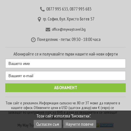
0877 995 633
,
0877 995 683
гр. София, бул. Христо Ботев 57
office@mywaytravel.bg
Понеделник - петък: 09:30 - 18:00 часа
Абонирайте се и получавайте първи нашите най-нови оферти
Този сайт е рекламен. Информация съгласно чл. 80 от ЗТ може да получите в
нашите офиси. Обявените цени в USD (щатски долар) или € (евро) се
заплащат по централния курс на БНБ в деня на плащането и се заплащат
Този сайт използва "Бисквитки".
към туроператора в лева.
Съгласен съм
Научете повече
My Way Travel © 2016. Всички права запазени