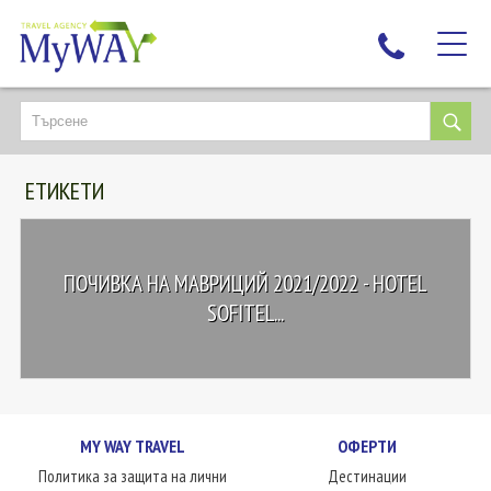
НАЙ-ТЪРСЕНИ
ДЕСТИНАЦИИ
ЕТИКЕТИ
ЕКЗОТИЧНИ ПОЧИВКИ
TAILOR MADE
КРУИЗИ
ПОЧИВКА НА МАВРИЦИЙ 2021/2022 - HOTEL
НОВА ГОДИНА
SOFITEL...
ПЪТУВАЙТЕ С ДЕЦА
ЛЮБОПИТНО
ЗА НАС
MY WAY TRAVEL
ОФЕРТИ
КОНТАКТИ
Политика за защита на лични
Дестинации