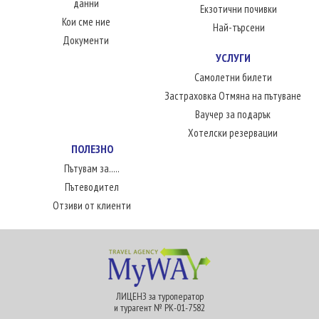
данни
Екзотични почивки
Кои сме ние
Най-търсени
Документи
УСЛУГИ
Самолетни билети
Застраховка Отмяна на пътуване
Ваучер за подарък
Хотелски резервации
ПОЛЕЗНО
Пътувам за.....
Пътеводител
Отзиви от клиенти
ЛИЦЕНЗ за туроператор
и турагент № РК-01-7582