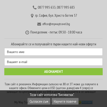
0877 995 633
,
0877 995 683
гр. София, бул. Христо Ботев 57
office@mywaytravel.bg
Понеделник - петък: 09:30 - 18:00 часа
Абонирайте се и получавайте първи нашите най-нови оферти
Този сайт е рекламен. Информация съгласно чл. 80 от ЗТ може да получите в
нашите офиси. Обявените цени в USD (щатски долар) или € (евро) се
заплащат по централния курс на БНБ в деня на плащането и се заплащат
Този сайт използва "Бисквитки".
към туроператора в лева.
Съгласен съм
Научете повече
My Way Travel © 2016. Всички права запазени