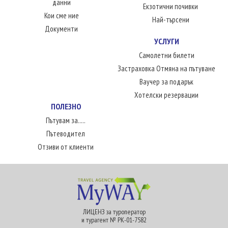
данни
Екзотични почивки
Кои сме ние
Най-търсени
Документи
УСЛУГИ
Самолетни билети
Застраховка Отмяна на пътуване
Ваучер за подарък
Хотелски резервации
ПОЛЕЗНО
Пътувам за.....
Пътеводител
Отзиви от клиенти
ЛИЦЕНЗ за туроператор
и турагент № РК-01-7582