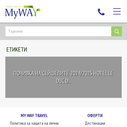
НАЙ-ТЪРСЕНИ
ДЕСТИНАЦИИ
ЕТИКЕТИ
ЕКЗОТИЧНИ ПОЧИВКИ
TAILOR MADE
КРУИЗИ
ПОЧИВКА НА СЕЙШЕЛИТЕ 2024/2025 HOTEL LE
НОВА ГОДИНА
DUC D...
ПЪТУВАЙТЕ С ДЕЦА
ЛЮБОПИТНО
ЗА НАС
MY WAY TRAVEL
ОФЕРТИ
КОНТАКТИ
Политика за защита на лични
Дестинации