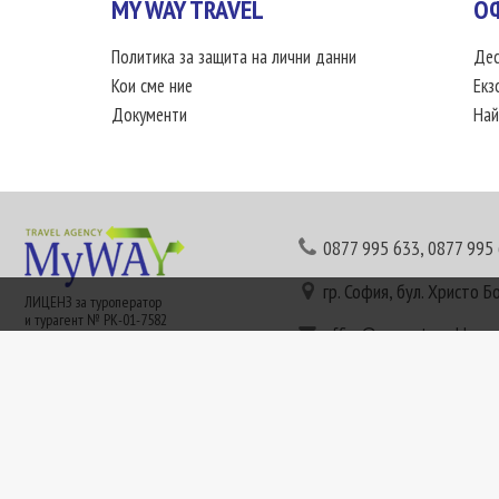
MY WAY TRAVEL
О
Политика за защита на лични данни
Дес
Кои сме ние
Екз
Документи
Най
0877 995 633
,
0877 995
гр. София, бул. Христо Б
ЛИЦЕНЗ за туроператор
и турагент № РК-01-7582
office@mywaytravel.bg
Понеделник - петък: 09:
Този сайт е рекламен. Информация съгласно чл. 80 от ЗТ може да получите в наши
или € (евро) се заплащат по централния курс на БНБ в деня на плащането и се зап