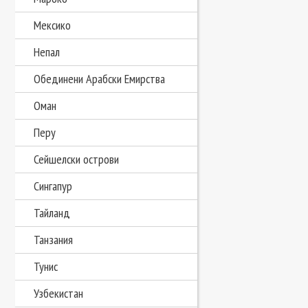
Мексико
Непал
Обединени Арабски Емирства
Оман
Перу
Сейшелски острови
Сингапур
Тайланд
Танзания
Тунис
Узбекистан