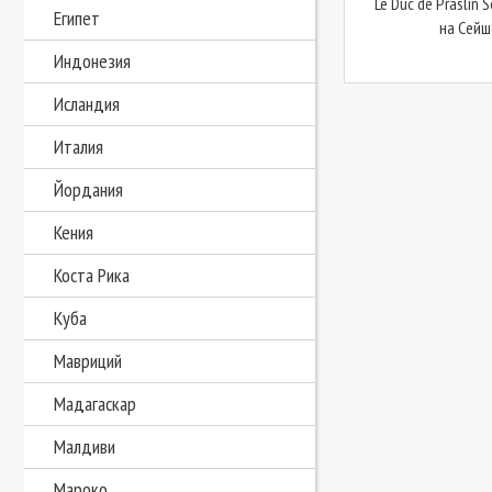
Le Duc de Praslin 
Египет
на Сейш
Индонезия
Исландия
Италия
Йордания
Кения
Коста Рика
Куба
Мавриций
Мадагаскар
Малдиви
Мароко