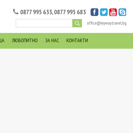
0877 995 633
,
0877 995 683
office@mywaytravel.bg
ЦА
ЛЮБОПИТНО
ЗА НАС
КОНТАКТИ