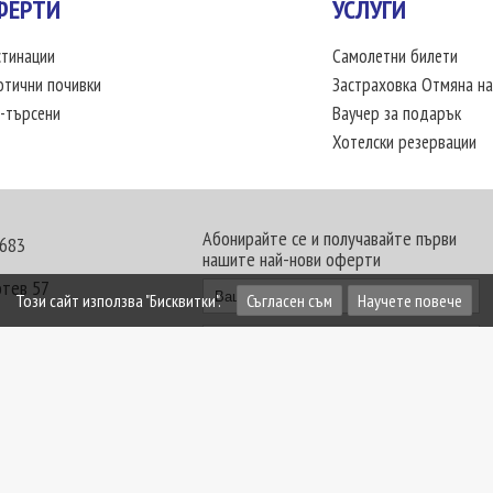
ФЕРТИ
УСЛУГИ
тинации
Самолетни билети
отични почивки
Застраховка Отмяна на
-търсени
Ваучер за подарък
Хотелски резервации
Абонирайте се и получавайте първи
 683
нашите най-нови оферти
отев 57
Този сайт използва "Бисквитки".
Съгласен съм
Научете повече
30 - 18:00 часа
те офиси. Обявените цени в USD (щатски долар)
лащат към туроператора в лева.