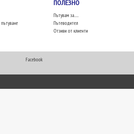
ПОЛЕЗНО
Пътувам за.....
 пътуване
Пътеводител
Отзиви от клиенти
Facebook
My Way Travel © 2016. Всички права запазени