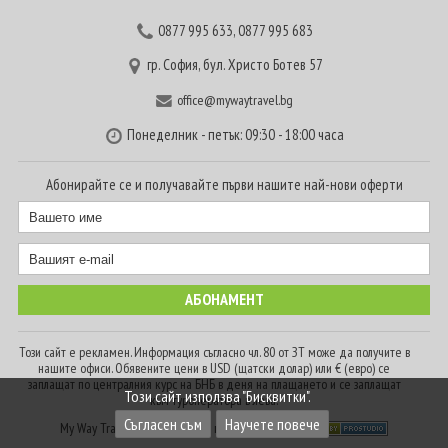
0877 995 633
,
0877 995 683
гр. София, бул. Христо Ботев 57
office@mywaytravel.bg
Понеделник - петък: 09:30 - 18:00 часа
Абонирайте се и получавайте първи нашите най-нови оферти
Този сайт е рекламен. Информация съгласно чл. 80 от ЗТ може да получите в
нашите офиси. Обявените цени в USD (щатски долар) или € (евро) се
заплащат по централния курс на БНБ в деня на плащането и се заплащат
Този сайт използва "Бисквитки".
към туроператора в лева.
Съгласен съм
Научете повече
My Way Travel © 2016. Всички права запазени