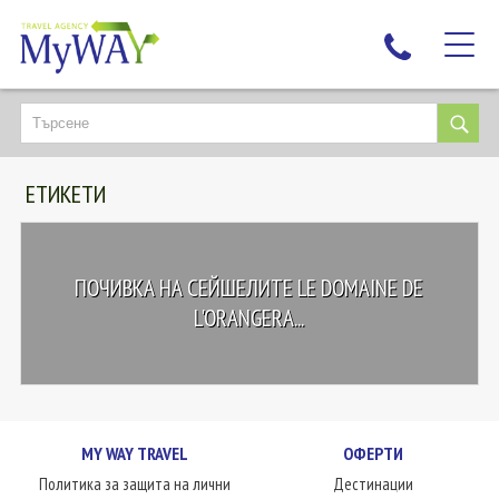
НАЙ-ТЪРСЕНИ
ДЕСТИНАЦИИ
ЕТИКЕТИ
ЕКЗОТИЧНИ ПОЧИВКИ
TAILOR MADE
КРУИЗИ
ПОЧИВКА НА СЕЙШЕЛИТЕ LE DOMAINE DE
НОВА ГОДИНА
L'ORANGERA...
ПЪТУВАЙТЕ С ДЕЦА
ЛЮБОПИТНО
ЗА НАС
MY WAY TRAVEL
ОФЕРТИ
КОНТАКТИ
Политика за защита на лични
Дестинации