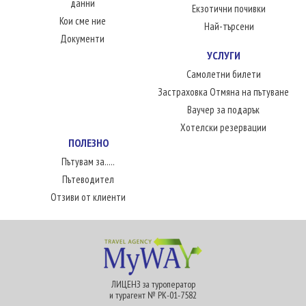
данни
Екзотични почивки
Кои сме ние
Най-търсени
Документи
УСЛУГИ
Самолетни билети
Застраховка Отмяна на пътуване
Ваучер за подарък
Хотелски резервации
ПОЛЕЗНО
Пътувам за.....
Пътеводител
Отзиви от клиенти
ЛИЦЕНЗ за туроператор
и турагент № РК-01-7582