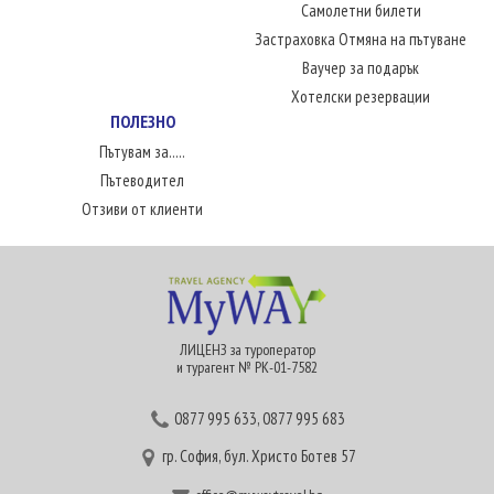
Самолетни билети
Застраховка Отмяна на пътуване
Ваучер за подарък
Хотелски резервации
ПОЛЕЗНО
Пътувам за.....
Пътеводител
Отзиви от клиенти
ЛИЦЕНЗ за туроператор
и турагент № РК-01-7582
0877 995 633
,
0877 995 683
гр. София, бул. Христо Ботев 57