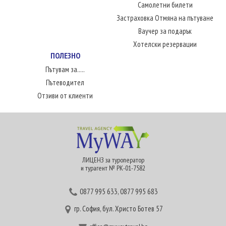
Самолетни билети
Застраховка Отмяна на пътуване
Ваучер за подарък
Хотелски резервации
ПОЛЕЗНО
Пътувам за.....
Пътеводител
Отзиви от клиенти
ЛИЦЕНЗ за туроператор
и турагент № РК-01-7582
0877 995 633
,
0877 995 683
гр. София, бул. Христо Ботев 57