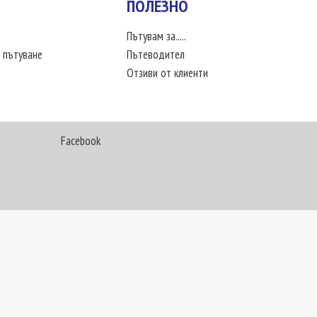
ПОЛЕЗНО
Пътувам за.....
 пътуване
Пътеводител
Отзиви от клиенти
Facebook
My Way Travel © 2016. Всички права запазени