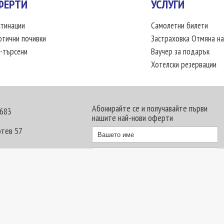
ФЕРТИ
УСЛУГИ
тинации
Самолетни билети
отични почивки
Застраховка Отмяна на
-търсени
Ваучер за подарък
Хотелски резервации
Абонирайте се и получавайте първи
 683
нашите най-нови оферти
отев 57
30 - 18:00 часа
те офиси. Обявените цени в USD (щатски долар)
лащат към туроператора в лева.