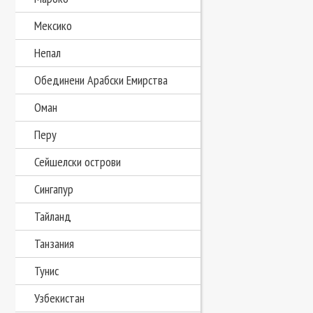
Мексико
Непал
Обединени Арабски Емирства
Оман
Перу
Сейшелски острови
Сингапур
Тайланд
Танзания
Тунис
Узбекистан