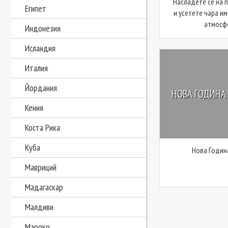
Насладете се на 
Египет
и усетете чара и
атмосфе
Индонезия
Исландия
Италия
Йордания
НОВА ГОДИНА
Кения
Коста Рика
Куба
Нова Годин
Мавриций
Мадагаскар
Малдиви
Мароко