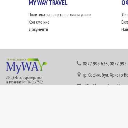
MY WAY TRAVEL
О
Политика за защита на лични данни
Дес
Кои сме ние
Екз
Документи
Най
0877 995 633
,
0877 995
гр. София, бул. Христо Б
ЛИЦЕНЗ за туроператор
и турагент № РК-01-7582
office@mywaytravel.bg
Понеделник - петък: 09:
Този сайт е рекламен. Информация съгласно чл. 80 от ЗТ може да получите в наши
или € (евро) се заплащат по централния курс на БНБ в деня на плащането и се зап