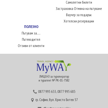
Самолетни билети
Застраховка Отмяна на пътуване
Ваучер за подарък
Хотелски резервации
ПОЛЕЗНО
Пътувам за.....
Пътеводител
Отзиви от клиенти
ЛИЦЕНЗ за туроператор
и турагент № РК-01-7582
0877 995 633
,
0877 995 683
гр. София, бул. Христо Ботев 57