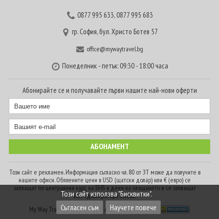
0877 995 633
,
0877 995 683
гр. София, бул. Христо Ботев 57
office@mywaytravel.bg
Понеделник - петък: 09:30 - 18:00 часа
Абонирайте се и получавайте първи нашите най-нови оферти
Този сайт е рекламен. Информация съгласно чл. 80 от ЗТ може да получите в
нашите офиси. Обявените цени в USD (щатски долар) или € (евро) се
заплащат по централния курс на БНБ в деня на плащането и се заплащат
Този сайт използва "Бисквитки".
към туроператора в лева.
Съгласен съм
Научете повече
My Way Travel © 2016. Всички права запазени