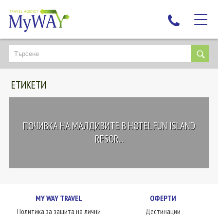
НАЙ-ТЪРСЕНИ
ДЕСТИНАЦИИ
ЕТИКЕТИ
ЕКЗОТИЧНИ ПОЧИВКИ
TAILOR MADE
КРУИЗИ
ПОЧИВКА НА МАЛДИВИТЕ В HOTEL FUN ISLAND
НОВА ГОДИНА
RESOR...
ПЪТУВАЙТЕ С ДЕЦА
ЛЮБОПИТНО
ЗА НАС
MY WAY TRAVEL
ОФЕРТИ
КОНТАКТИ
Политика за защита на лични
Дестинации