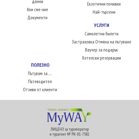
данни
Екзотични почивки
Кои сме ние
Най-търсени
Документи
УСЛУГИ
Самолетни билети
Застраховка Отмяна на пътуване
Ваучер за подарък
Хотелски резервации
ПОЛЕЗНО
Пътувам за.....
Пътеводител
Отзиви от клиенти
ЛИЦЕНЗ за туроператор
и турагент № РК-01-7582