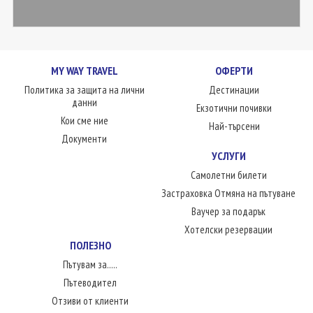
MY WAY TRAVEL
ОФЕРТИ
Политика за защита на лични
Дестинации
данни
Екзотични почивки
Кои сме ние
Най-търсени
Документи
УСЛУГИ
Самолетни билети
Застраховка Отмяна на пътуване
Ваучер за подарък
Хотелски резервации
ПОЛЕЗНО
Пътувам за.....
Пътеводител
Отзиви от клиенти