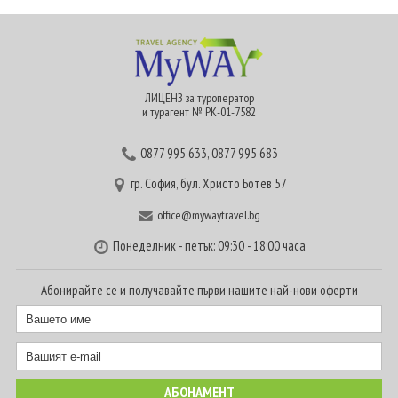
ЛИЦЕНЗ за туроператор
и турагент № РК-01-7582
0877 995 633
,
0877 995 683
гр. София, бул. Христо Ботев 57
office@mywaytravel.bg
Понеделник - петък: 09:30 - 18:00 часа
Абонирайте се и получавайте първи нашите най-нови оферти