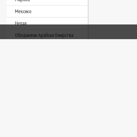
Мексико
Непал
Обединени Арабски Емирства
Оман
Перу
Сейшелски острови
Сингапур
Тайланд
Танзания
Тунис
Узбекистан