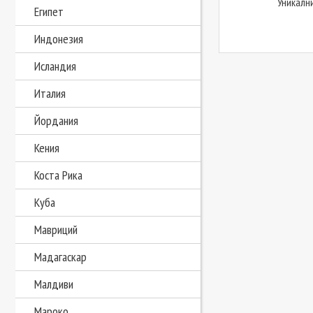
Уникалн
Египет
Индонезия
Исландия
Италия
Йордания
Кения
Коста Рика
Куба
Мавриций
Мадагаскар
Малдиви
Мароко