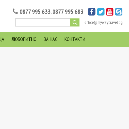
0877 995 633
,
0877 995 683
office@mywaytravel.bg
ЦА
ЛЮБОПИТНО
ЗА НАС
КОНТАКТИ