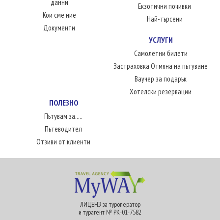
данни
Екзотични почивки
Кои сме ние
Най-търсени
Документи
УСЛУГИ
Самолетни билети
Застраховка Отмяна на пътуване
Ваучер за подарък
Хотелски резервации
ПОЛЕЗНО
Пътувам за.....
Пътеводител
Отзиви от клиенти
ЛИЦЕНЗ за туроператор
и турагент № РК-01-7582