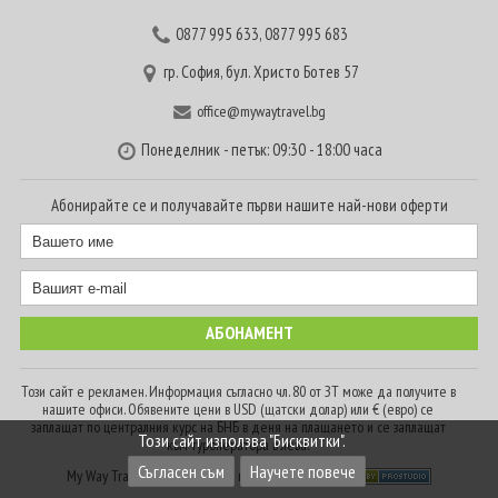
0877 995 633
,
0877 995 683
гр. София, бул. Христо Ботев 57
office@mywaytravel.bg
Понеделник - петък: 09:30 - 18:00 часа
Абонирайте се и получавайте първи нашите най-нови оферти
Този сайт е рекламен. Информация съгласно чл. 80 от ЗТ може да получите в
нашите офиси. Обявените цени в USD (щатски долар) или € (евро) се
заплащат по централния курс на БНБ в деня на плащането и се заплащат
Този сайт използва "Бисквитки".
към туроператора в лева.
Съгласен съм
Научете повече
My Way Travel © 2016. Всички права запазени