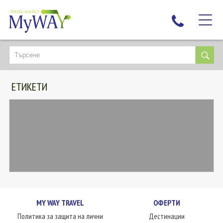
НАЙ-ТЪРСЕНИ
ДЕСТИНАЦИИ
ЕТИКЕТИ
ЕКЗОТИЧНИ ПОЧИВКИ
TAILOR MADE
КРУИЗИ
НОВА ГОДИНА
ПЪТУВАЙТЕ С ДЕЦА
ЛЮБОПИТНО
ЗА НАС
MY WAY TRAVEL
ОФЕРТИ
КОНТАКТИ
Политика за защита на лични
Дестинации