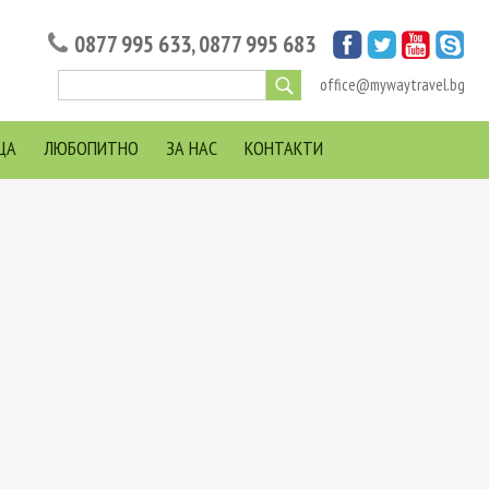
0877 995 633
,
0877 995 683
office@mywaytravel.bg
ЦА
ЛЮБОПИТНО
ЗА НАС
КОНТАКТИ