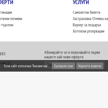
ФЕРТИ
УСЛУГИ
тинации
Самолетни билети
отични почивки
Застраховка Отмяна на
-търсени
Ваучер за подарък
Хотелски резервации
Абонирайте се и получавайте първи
 683
нашите най-нови оферти
отев 57
Този сайт използва "Бисквитки".
Съгласен съм
Научете повече
30 - 18:00 часа
те офиси. Обявените цени в USD (щатски долар)
лащат към туроператора в лева.