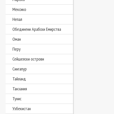
Мексико
Непал
Обединени Арабски Емирства
Оман
Перу
Сейшелски острови
Сингапур
Тайланд
Танзания
Тунис
Узбекистан