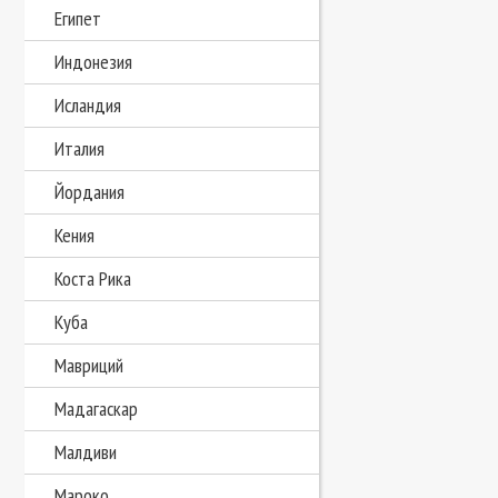
Египет
Индонезия
Исландия
Италия
Йордания
Кения
Коста Рика
Куба
Мавриций
Мадагаскар
Малдиви
Мароко