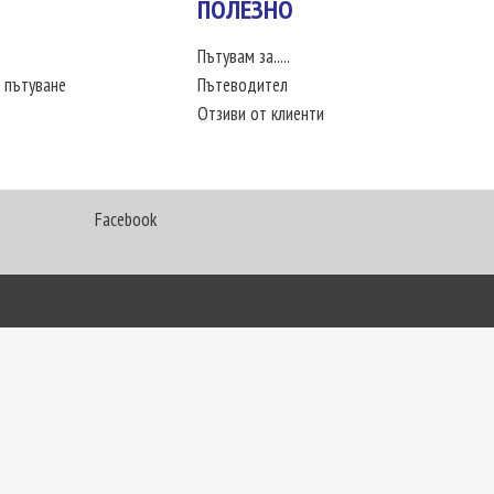
ПОЛЕЗНО
Пътувам за.....
 пътуване
Пътеводител
Отзиви от клиенти
Facebook
My Way Travel © 2016. Всички права запазени