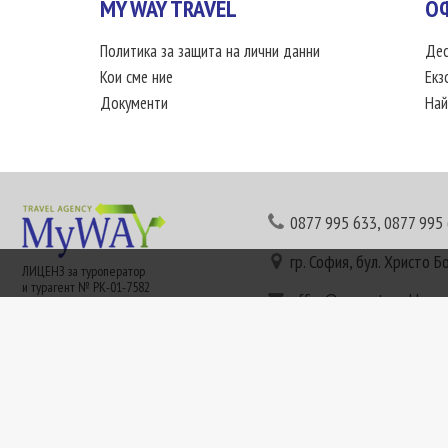
MY WAY TRAVEL
О
Политика за защита на лични данни
Дес
Кои сме ние
Екз
Документи
Най
0877 995 633
,
0877 995
гр. София, бул. Христо Б
ЛИЦЕНЗ за туроператор
и турагент № РК-01-7582
office@mywaytravel.bg
Понеделник - петък: 09:
Този сайт е рекламен. Информация съгласно чл. 80 от ЗТ може да получите в наши
или € (евро) се заплащат по централния курс на БНБ в деня на плащането и се зап