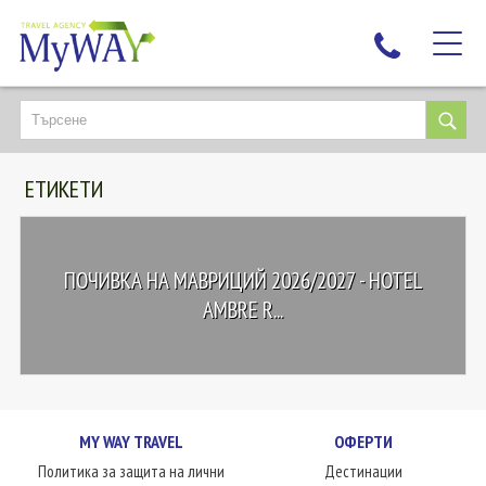
НАЙ-ТЪРСЕНИ
ДЕСТИНАЦИИ
ЕТИКЕТИ
ЕКЗОТИЧНИ ПОЧИВКИ
TAILOR MADE
КРУИЗИ
ПОЧИВКА НА МАВРИЦИЙ 2026/2027 - HOTEL
НОВА ГОДИНА
AMBRE R...
ПЪТУВАЙТЕ С ДЕЦА
ЛЮБОПИТНО
ЗА НАС
MY WAY TRAVEL
ОФЕРТИ
КОНТАКТИ
Политика за защита на лични
Дестинации