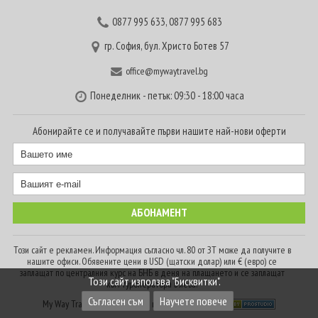
0877 995 633
,
0877 995 683
гр. София, бул. Христо Ботев 57
office@mywaytravel.bg
Понеделник - петък: 09:30 - 18:00 часа
Абонирайте се и получавайте първи нашите най-нови оферти
Този сайт е рекламен. Информация съгласно чл. 80 от ЗТ може да получите в
нашите офиси. Обявените цени в USD (щатски долар) или € (евро) се
заплащат по централния курс на БНБ в деня на плащането и се заплащат
Този сайт използва "Бисквитки".
към туроператора в лева.
Съгласен съм
Научете повече
My Way Travel © 2016. Всички права запазени