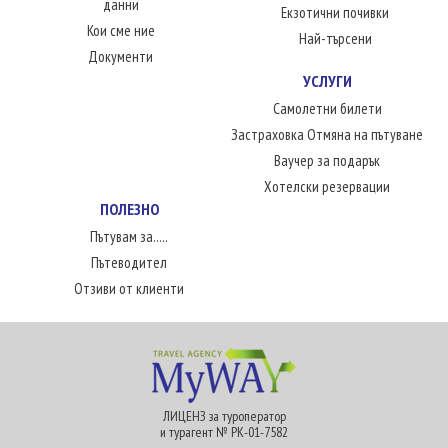
данни
Екзотични почивки
Кои сме ние
Най-търсени
Документи
УСЛУГИ
Самолетни билети
Застраховка Отмяна на пътуване
Ваучер за подарък
Хотелски резервации
ПОЛЕЗНО
Пътувам за.....
Пътеводител
Отзиви от клиенти
ЛИЦЕНЗ за туроператор
и турагент № РК-01-7582