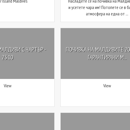
 Island Maldives
Насладете се на почивка на Малди
и усетете чара им! Потопете се в 
атмосфера на една от ...
МАЛДИВИ С ЧАРТЪР -
ПОЧИВКА НА МАЛДИВИТЕ 202
23.10
ГАРАНТИРАНИ М...
View
View