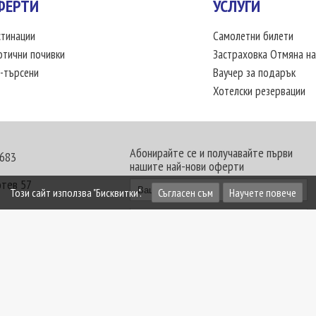
ФЕРТИ
УСЛУГИ
тинации
Самолетни билети
отични почивки
Застраховка Отмяна на
-търсени
Ваучер за подарък
Хотелски резервации
Абонирайте се и получавайте първи
 683
нашите най-нови оферти
отев 57
Този сайт използва "Бисквитки".
Съгласен съм
Научете повече
30 - 18:00 часа
те офиси. Обявените цени в USD (щатски долар)
лащат към туроператора в лева.