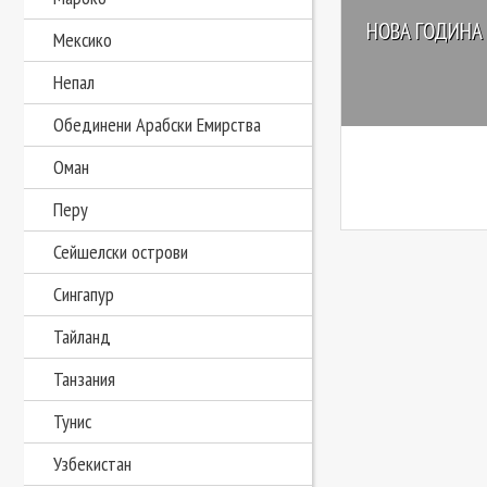
НОВА ГОДИНА
Мексико
Непал
Обединени Арабски Емирства
Оман
Перу
Сейшелски острови
Сингапур
Тайланд
Танзания
Тунис
Узбекистан