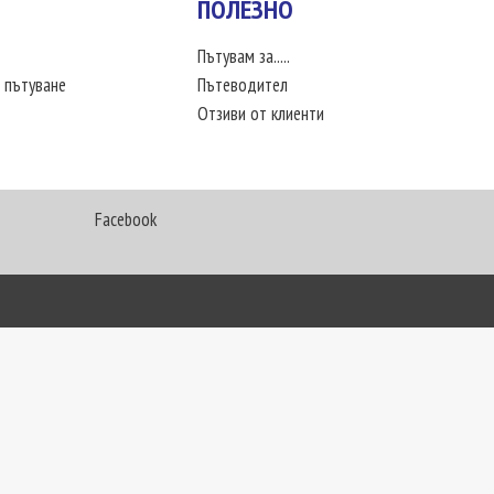
ПОЛЕЗНО
Пътувам за.....
 пътуване
Пътеводител
Отзиви от клиенти
Facebook
My Way Travel © 2016. Всички права запазени