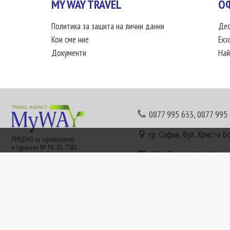
MY WAY TRAVEL
О
Политика за защита на лични данни
Дес
Кои сме ние
Екз
Документи
Най
0877 995 633
,
0877 995
гр. София, бул. Христо Б
ЛИЦЕНЗ за туроператор
и турагент № РК-01-7582
office@mywaytravel.bg
Понеделник - петък: 09:
Този сайт е рекламен. Информация съгласно чл. 80 от ЗТ може да получите в наши
или € (евро) се заплащат по централния курс на БНБ в деня на плащането и се зап