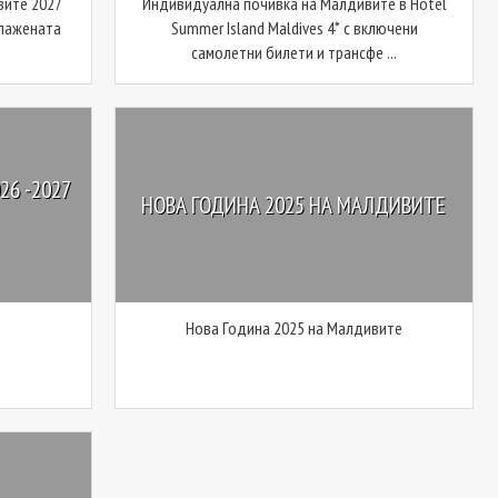
вите 2027
Индивидуална почивка на Малдивите в Hotel
блажената
Summer Island Maldives 4* с включени
самолетни билети и трансфе ...
6 -2027
НОВА ГОДИНА 2025 НА МАЛДИВИТЕ
Нова Година 2025 на Малдивите