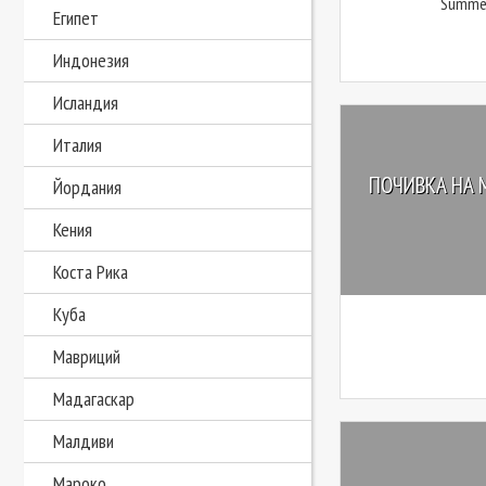
Summer
Египет
Индонезия
Исландия
Италия
ПОЧИВКА НА 
Йордания
Кения
Коста Рика
Куба
Мавриций
Мадагаскар
Малдиви
Мароко