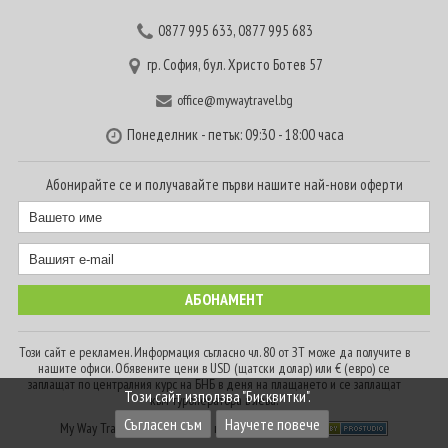
0877 995 633
,
0877 995 683
гр. София, бул. Христо Ботев 57
office@mywaytravel.bg
Понеделник - петък: 09:30 - 18:00 часа
Абонирайте се и получавайте първи нашите най-нови оферти
Този сайт е рекламен. Информация съгласно чл. 80 от ЗТ може да получите в
нашите офиси. Обявените цени в USD (щатски долар) или € (евро) се
заплащат по централния курс на БНБ в деня на плащането и се заплащат
Този сайт използва "Бисквитки".
към туроператора в лева.
Съгласен съм
Научете повече
My Way Travel © 2016. Всички права запазени