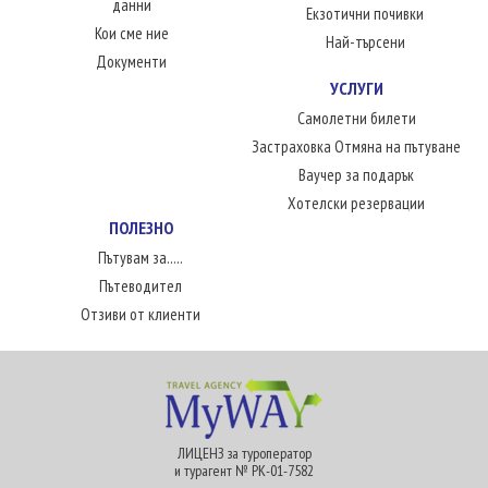
данни
Екзотични почивки
Кои сме ние
Най-търсени
Документи
УСЛУГИ
Самолетни билети
Застраховка Отмяна на пътуване
Ваучер за подарък
Хотелски резервации
ПОЛЕЗНО
Пътувам за.....
Пътеводител
Отзиви от клиенти
ЛИЦЕНЗ за туроператор
и турагент № РК-01-7582