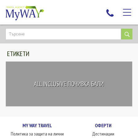
НАЙ-ТЪРСЕНИ
ДЕСТИНАЦИИ
ЕТИКЕТИ
ЕКЗОТИЧНИ ПОЧИВКИ
TAILOR MADE
КРУИЗИ
ALL INCLUSIVE ПОЧИВКА БАЛИ
НОВА ГОДИНА
ПЪТУВАЙТЕ С ДЕЦА
ЛЮБОПИТНО
ЗА НАС
MY WAY TRAVEL
ОФЕРТИ
КОНТАКТИ
Политика за защита на лични
Дестинации