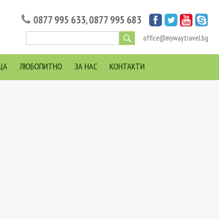
0877 995 633
,
0877 995 683
office@mywaytravel.bg
ЦА
ЛЮБОПИТНО
ЗА НАС
КОНТАКТИ