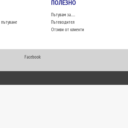
ПОЛЕЗНО
Пътувам за.....
 пътуване
Пътеводител
Отзиви от клиенти
Facebook
My Way Travel © 2016. Всички права запазени