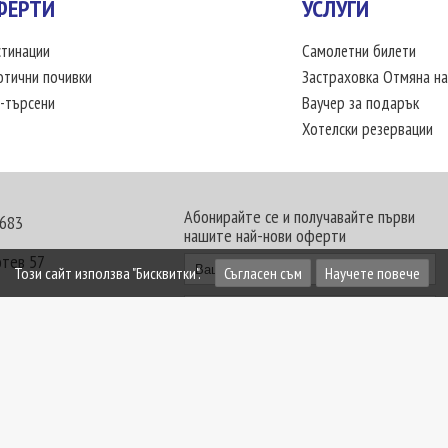
ФЕРТИ
УСЛУГИ
тинации
Самолетни билети
отични почивки
Застраховка Отмяна на
-търсени
Ваучер за подарък
Хотелски резервации
Абонирайте се и получавайте първи
 683
нашите най-нови оферти
отев 57
Този сайт използва "Бисквитки".
Съгласен съм
Научете повече
30 - 18:00 часа
те офиси. Обявените цени в USD (щатски долар)
лащат към туроператора в лева.