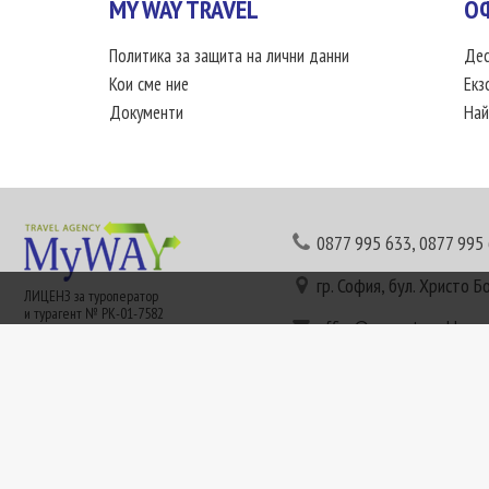
MY WAY TRAVEL
О
Политика за защита на лични данни
Дес
Кои сме ние
Екз
Документи
Най
0877 995 633
,
0877 995
гр. София, бул. Христо Б
ЛИЦЕНЗ за туроператор
и турагент № РК-01-7582
office@mywaytravel.bg
Понеделник - петък: 09:
Този сайт е рекламен. Информация съгласно чл. 80 от ЗТ може да получите в наши
или € (евро) се заплащат по централния курс на БНБ в деня на плащането и се зап