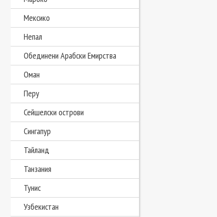
Мексико
Непал
Обединени Арабски Емирства
Оман
Перу
Сейшелски острови
Сингапур
Тайланд
Танзания
Тунис
Узбекистан