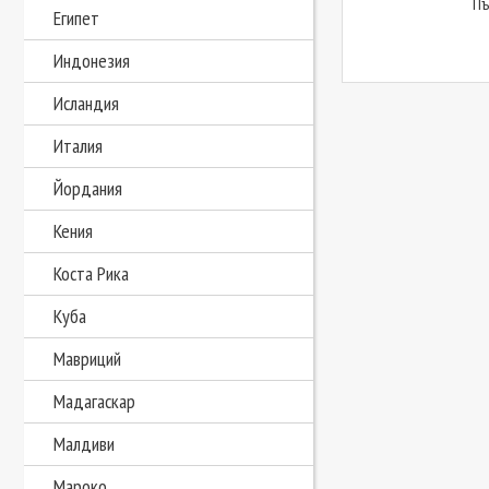
П
Египет
Индонезия
Исландия
Италия
Йордания
Кения
Коста Рика
Куба
Мавриций
Мадагаскар
Малдиви
Мароко