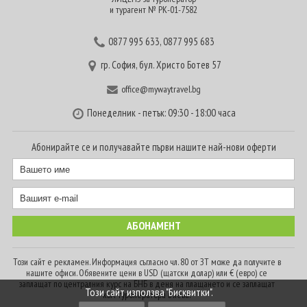
и турагент № РК-01-7582
0877 995 633
,
0877 995 683
гр. София, бул. Христо Ботев 57
office@mywaytravel.bg
Понеделник - петък: 09:30 - 18:00 часа
Абонирайте се и получавайте първи нашите най-нови оферти
Този сайт е рекламен. Информация съгласно чл. 80 от ЗТ може да получите в
нашите офиси. Обявените цени в USD (щатски долар) или € (евро) се
заплащат по централния курс на БНБ в деня на плащането и се заплащат
Този сайт използва "Бисквитки".
към туроператора в лева.