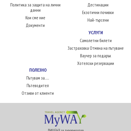
Политика за защита на лични
Дестинации
данни
Екзотични почивки
Кои сме ние
Най-търсени
Документи
УСЛУГИ
Самолетни билети
Застраховка Отмяна на пътуване
Ваучер за подарък
Хотелски резервации
ПОЛЕЗНО
Пътувам за.....
Пътеводител
Отзиви от клиенти
ЛИЦЕНЗ за туроператор