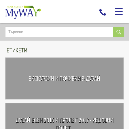
НАЙ-ТЪРСЕНИ
ДЕСТИНАЦИИ
ЕТИКЕТИ
ЕКЗОТИЧНИ ПОЧИВКИ
TAILOR MADE
КРУИЗИ
ЕКСКУРЗИИ И ПОЧИВКИ В ДУБАЙ
НОВА ГОДИНА
ПЪТУВАЙТЕ С ДЕЦА
ЛЮБОПИТНО
ЗА НАС
ДУБАЙ ЕСЕН 2016 И ПРОЛЕТ 2017 - РЕДОВНИ
КОНТАКТИ
ПОЛЕТ...