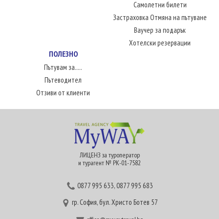
Самолетни билети
Застраховка Отмяна на пътуване
Ваучер за подарък
Хотелски резервации
ПОЛЕЗНО
Пътувам за.....
Пътеводител
Отзиви от клиенти
ЛИЦЕНЗ за туроператор
и турагент № РК-01-7582
0877 995 633
,
0877 995 683
гр. София, бул. Христо Ботев 57