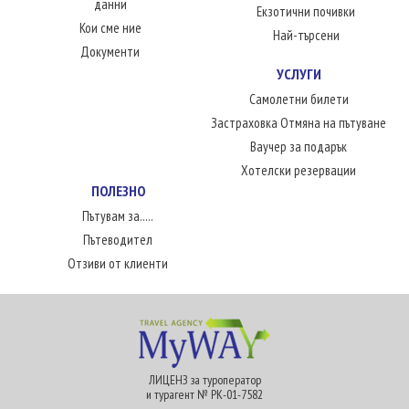
данни
Екзотични почивки
Кои сме ние
Най-търсени
Документи
УСЛУГИ
Самолетни билети
Застраховка Отмяна на пътуване
Ваучер за подарък
Хотелски резервации
ПОЛЕЗНО
Пътувам за.....
Пътеводител
Отзиви от клиенти
ЛИЦЕНЗ за туроператор
и турагент № РК-01-7582