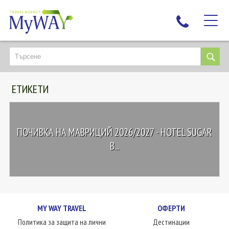
НАЙ-ТЪРСЕНИ
ДЕСТИНАЦИИ
ЕТИКЕТИ
ЕКЗОТИЧНИ ПОЧИВКИ
TAILOR MADE
КРУИЗИ
ПОЧИВКА НА МАВРИЦИЙ 2026/2027 - HOTEL SUGAR
НОВА ГОДИНА
B...
ПЪТУВАЙТЕ С ДЕЦА
ЛЮБОПИТНО
ЗА НАС
MY WAY TRAVEL
ОФЕРТИ
КОНТАКТИ
Политика за защита на лични
Дестинации