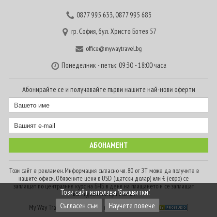
0877 995 633
,
0877 995 683
гр. София, бул. Христо Ботев 57
office@mywaytravel.bg
Понеделник - петък: 09:30 - 18:00 часа
Абонирайте се и получавайте първи нашите най-нови оферти
Този сайт е рекламен. Информация съгласно чл. 80 от ЗТ може да получите в
нашите офиси. Обявените цени в USD (щатски долар) или € (евро) се
заплащат по централния курс на БНБ в деня на плащането и се заплащат
Този сайт използва "Бисквитки".
към туроператора в лева.
Съгласен съм
Научете повече
My Way Travel © 2016. Всички права запазени