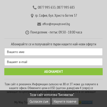
0877 995 633
,
0877 995 683
гр. София, бул. Христо Ботев 57
office@mywaytravel.bg
Понеделник - петък: 09:30 - 18:00 часа
Абонирайте се и получавайте първи нашите най-нови оферти
Този сайт е рекламен. Информация съгласно чл. 80 от ЗТ може да получите в
нашите офиси. Обявените цени в USD (щатски долар) или € (евро) се
заплащат по централния курс на БНБ в деня на плащането и се заплащат
Този сайт използва "Бисквитки".
към туроператора в лева.
Съгласен съм
Научете повече
My Way Travel © 2016. Всички права запазени