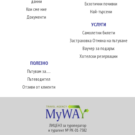
данни
Екзотични почивки
Кои сме ние
Най-търсени
Документи
УСЛУГИ
Самолетни билети
Застраховка Отмяна на пътуване
Ваучер за подарък
Хотелски резервации
ПОЛЕЗНО
Пътувам за.....
Пътеводител
Отзиви от клиенти
ЛИЦЕНЗ за туроператор
и турагент № РК-01-7582