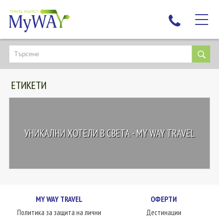
НАЙ-ТЪРСЕНИ
ДЕСТИНАЦИИ
ЕТИКЕТИ
ЕКЗОТИЧНИ ПОЧИВКИ
TAILOR MADE
КРУИЗИ
УНИКАЛНИ ХОТЕЛИ В СВЕТА - MY WAY TRAVEL
НОВА ГОДИНА
ПЪТУВАЙТЕ С ДЕЦА
ЛЮБОПИТНО
ЗА НАС
MY WAY TRAVEL
ОФЕРТИ
КОНТАКТИ
Политика за защита на лични
Дестинации